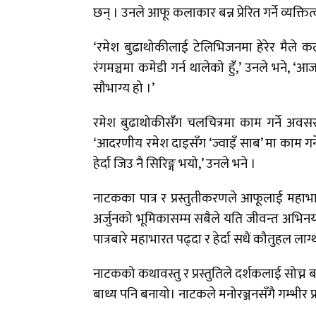
छन् । उनले आफू कलाकार बन्न प्रेरित गर्ने व्यक्
‘रमेश बुढाथोकीलाई टेलिभिजनमा हेरेर मैले कल
रंगमञ्चमा कमेडी गर्न थालेको हुँ,’ उनले भने, ‘आ
सौभाग्य हो ।’
रमेश बुढाथोकीसँग चलचित्रमा काम गर्ने अव
‘आदरणीय रमेश दाइसँग ‘ज्वाइँ साब’ मा काम गर
हेर्दा जिउ नै सिरिङ्ग भयो,’ उनले भने ।
नाटकका पात्र र प्रस्तुतीकरणले आफूलाई महाभा
अर्जुनको भूमिकासम्म सबैले यति जीवन्त अभिनय ग
पात्रबारे महाभारत पढ्दा र हेर्दा सधैं कौतुहल ल
नाटकको कथावस्तु र प्रस्तुतिले दर्शकलाई सोच्न
बाध्य पनि बनायो। नाटकले मनोरञ्जनसँगै गम्भीर प्