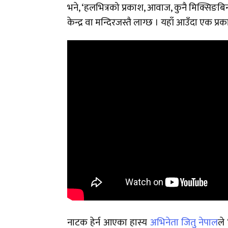
भने, ‘हलभित्रको प्रकाश, आवाज, कुनै मिक्सिङबिन
केन्द्र वा मन्दिरजस्तै लाग्छ । यहाँ आउँदा एक प
नाटक हेर्न आएका हास्य
अभिनेता जितु नेपाल
ले