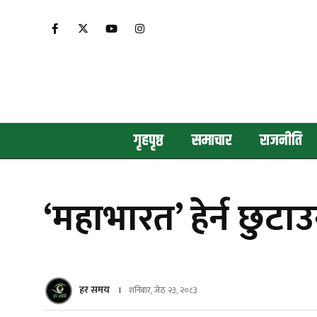
गृहपृष्ठ
समाचार
राजनीति
‘महाभारत’ हेर्न छुट
हर समय
शनिबार, जेठ २३, २०८३