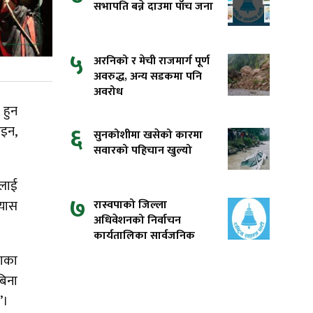
सभापति बन्ने दाउमा पाँच जना
५
अरनिको र मेची राजमार्ग पूर्ण
अवरुद्ध, अन्य सडकमा पनि
अवरोध
 हुन
६
ोइन,
सुनकोशीमा खसेको कारमा
सवारको पहिचान खुल्यो
नलाई
७
रास्वपाको जिल्ला
्यास
अधिवेशनको निर्वाचन
कार्यतालिका सार्वजनिक
णाका
बिना
त’।