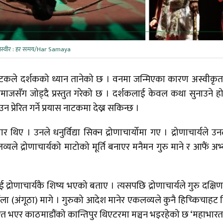
तस्वीर : हर समय/Har Samaya
ाटकले दर्शकको ध्यान तानेको छ । वनमा जन्मिएका कारण अस्वीकृत
जसँग जोड्दै प्रस्तुत गरेको छ । दर्शकलाई केवल कथा सुनाउने ह
 प्रेरित गर्ने प्रयास नाटकमा देख्न सकिन्छ ।
 । उनले धनुर्विद्या सिक्न द्रोणाचार्योमा गए । द्रोणाचार्यले उ
यले द्रोणाचार्यको माटोको मूर्ति बनाएर मनैमन गुरु माने र आफैं अभ
द्रोणाचार्यकै शिष्य भएको बताए । त्यसपछि द्रोणाचार्यले गुरु दक्षि
ा (अंगूठा) मागे । गुरुको आदेश मानेर एकलव्यले कुनै हिच्किचाहट 
ित भएर काठमाडौंको कान्तिपुर थिएटरमा मञ्चन भइरहेको छ ‘महाभार