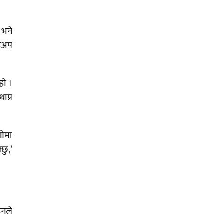
 भने
्डअप
हो ।
ाप्न
शोमा
छु,’
उनले