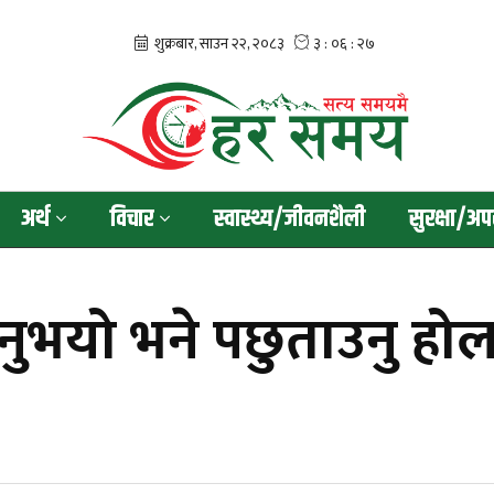
अर्थ
विचार
स्वास्थ्य/जीवनशैली
सुरक्षा/अप
ाउनुभयो भने पछुताउनु ह