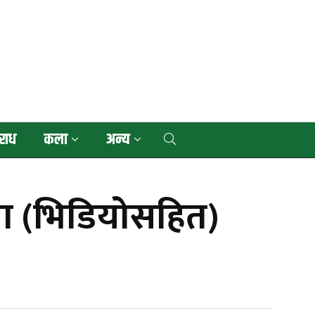
राध
कला
अन्य
ोला (भिडियोसहित)