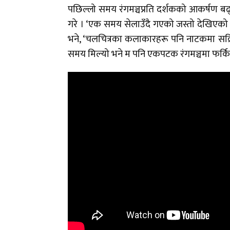
पछिल्लो समय रंगमञ्चप्रति दर्शकको आकर्षण बढ
गरे । ‘एक समय सेलाउँदै गएको जस्तो देखिएको 
भने, ‘चलचित्रका कलाकारहरू पनि नाटकमा सक्र
समय मिल्यो भने म पनि एकपटक रंगमञ्चमा फर्किन