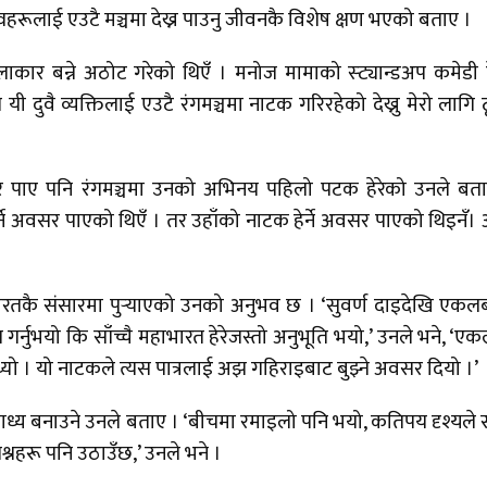
तित्वहरूलाई एउटै मञ्चमा देख्न पाउनु जीवनकै विशेष क्षण भएको बताए ।
ाकार बन्ने अठोट गरेको थिएँ । मनोज मामाको स्ट्यान्डअप कमेडी ह
ज यी दुवै व्यक्तिलाई एउटै रंगमञ्चमा नाटक गरिरहेको देख्नु मेरो लागि 
सर पाए पनि रंगमञ्चमा उनको अभिनय पहिलो पटक हेरेको उनले बत
्ने अवसर पाएको थिएँ । तर उहाँको नाटक हेर्ने अवसर पाएको थिइनँ
रतकै संसारमा पुर्‍याएको उनको अनुभव छ । ‘सुवर्ण दाइदेखि एकलब
र्नुभयो कि साँच्चै महाभारत हेरेजस्तो अनुभूति भयो,’ उनले भने, ‘एक
ाग्थ्यो । यो नाटकले त्यस पात्रलाई अझ गहिराइबाट बुझ्ने अवसर दियो ।’
 बाध्य बनाउने उनले बताए । ‘बीचमा रमाइलो पनि भयो, कतिपय दृश्यले स
रश्नहरू पनि उठाउँछ,’ उनले भने ।