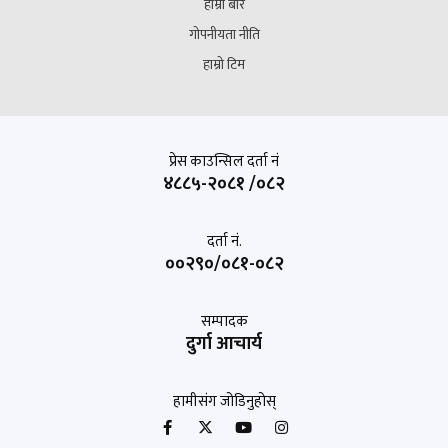
हाम्रो बारे
गोपनीयता नीति
हाम्रो टिम
प्रेस काउन्सिल दर्ता नं
४८८५-२०८१ /०८२
दर्ता नं.
००२९०/०८१-०८२
सम्पादक
दुर्गा आचार्य
हामीसंग जोडिनुहोस्