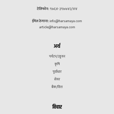
टेलिफोन:
९७६४-३९७७४३/४४
ईमेल ठेगाना:
info@harsamaya.com
article@harsamaya.com
अर्थ
पर्यटन/उड्डयन
कृषि
पूर्वाधार
सेयर
बैक/वित्त
विचार