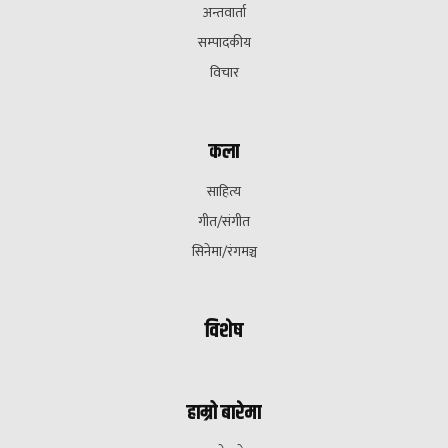
अन्तवार्ता
सम्पादकीय
विचार
कला
साहित्य
गीत/संगीत
सिनेमा/रंगमञ्च
विशेष
हाम्रो बारेमा