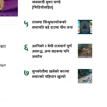
व्यवसायी सुमन पाण्डे
[भिडियोसहित]
५
रास्वपा सिन्धुपाल्चोकको
सभापति बन्ने दाउमा पाँच जना
६
अरनिको र मेची राजमार्ग पूर्ण
ोबार
अवरुद्ध, अन्य सडकमा पनि
अवरोध
 ३७०
७
सुनकोशीमा खसेको कारमा
सवारको पहिचान खुल्यो