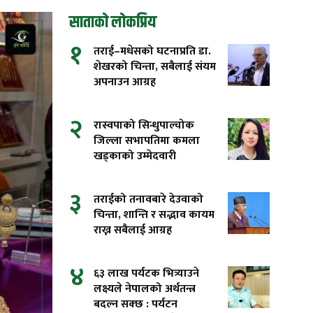
साताको लोकप्रिय
१
तराई–मधेसको घटनाप्रति डा.
शेखरको चिन्ता, सबैलाई संयम
अपनाउन आग्रह
२
रास्वपाको सिन्धुपाल्चोक
जिल्ला सभापतिमा कमला
खड्काको उम्मेदवारी
३
तराईको तनावबारे देउवाको
चिन्ता, शान्ति र सद्भाव कायम
राख्न सबैलाई आग्रह
४
६३ लाख पर्यटक भित्र्याउने
लक्ष्यले नेपालको अर्थतन्त्र
बदल्न सक्छ : पर्यटन