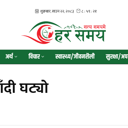
अर्थ
विचार
स्वास्थ्य/जीवनशैली
सुरक्षा/अप
ाँदी घट्यो