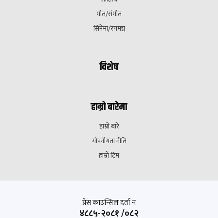
गीत/संगीत
सिनेमा/रंगमञ्च
विशेष
हाम्रो बारेमा
हाम्रो बारे
गोपनीयता नीति
हाम्रो टिम
प्रेस काउन्सिल दर्ता नं
४८८५-२०८१ /०८२