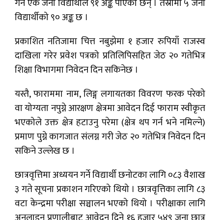
गर्ने एक जना विद्यार्थीले ९१ अङ्क पाएका छन् । तेस्रोमा ५ जना
विद्यार्थीको ९० अङ्क छ ।
प्रकाशित नतिजामा चित्त नबुझेमा १ हजार रुपियाँ राजस्व
दाखिला गरेर प्रवेश पत्रको प्रतिलिपिसहित जेठ २० गतेभित्र
शिक्षा विभागमा निवेदन दिन सकिनेछ ।
यस्तै, फाराममा नाम, लिङ्ग लगायतका विवरण फरक परेको
वा योग्यता नपुग्ने आरक्षण क्षेत्रमा आवेदन दिई फाराम स्वीकृत
भएकोले उक्त क्षेत्र हटाउनु परेमा (क्षेत्र थप गर्न भने नमिल्ने)
प्रमाण पुग्ने कागजात संलग्न गरी जेठ २० गतेभित्र निवेदन दिन
सकिने उल्लेख छ ।
छात्रवृत्तिमा अध्ययन गर्ने विद्यार्थी छनोटका लागि ०८३ वैशाख
३ गते सूचना प्रकाशन गरिएको थियो । छात्रवृत्तिका लागि ८३
वटा केन्द्रमा परीक्षा सञ्चालन भएको थियो । परीक्षाका लागि
अनलाइन प्रणालीबाट आवेदन दिने १६ हजार ५४९ जना छात्र