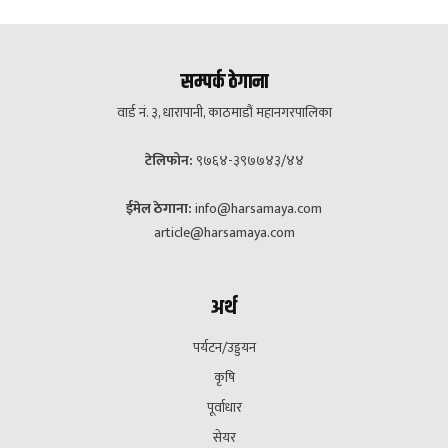
सम्पर्क ठेगाना
वार्ड नं. ३, धारापानी, काठमाडौं महानगरपालिका
टेलिफोन:
९७६४-३९७७४३/४४
ईमेल ठेगाना:
info@harsamaya.com
article@harsamaya.com
अर्थ
पर्यटन/उड्डयन
कृषि
पूर्वाधार
सेयर