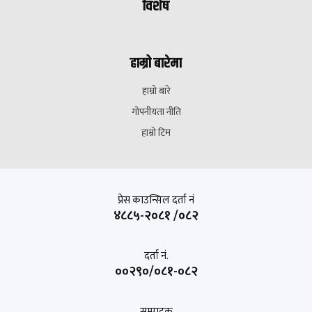
विशेष
हाम्रो बारेमा
हाम्रो बारे
गोपनीयता नीति
हाम्रो टिम
प्रेस काउन्सिल दर्ता नं
४८८५-२०८१ /०८२
दर्ता नं.
००२९०/०८१-०८२
सम्पादक