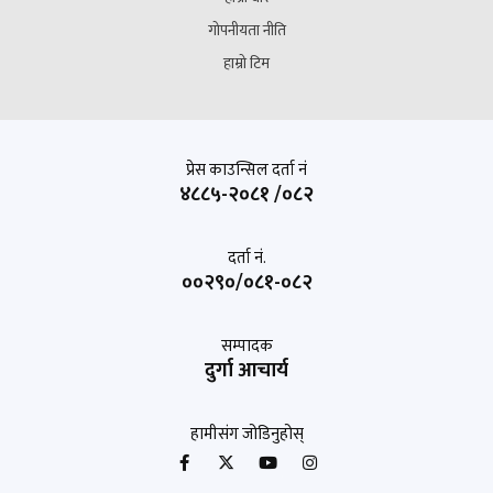
गोपनीयता नीति
हाम्रो टिम
प्रेस काउन्सिल दर्ता नं
४८८५-२०८१ /०८२
दर्ता नं.
००२९०/०८१-०८२
सम्पादक
दुर्गा आचार्य
हामीसंग जोडिनुहोस्