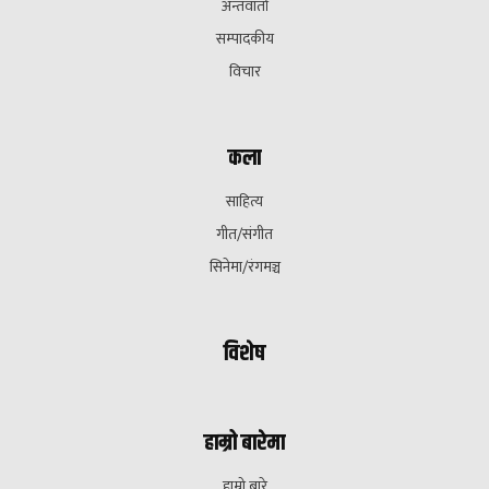
अन्तवार्ता
सम्पादकीय
विचार
कला
साहित्य
गीत/संगीत
सिनेमा/रंगमञ्च
विशेष
हाम्रो बारेमा
हाम्रो बारे