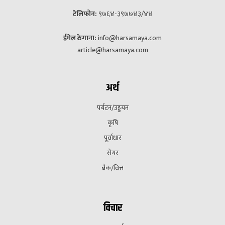
टेलिफोन:
९७६४-३९७७४३/४४
ईमेल ठेगाना:
info@harsamaya.com
article@harsamaya.com
अर्थ
पर्यटन/उड्डयन
कृषि
पूर्वाधार
सेयर
बैक/वित्त
विचार