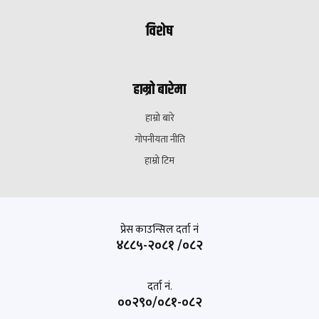
विशेष
हाम्रो बारेमा
हाम्रो बारे
गोपनीयता नीति
हाम्रो टिम
प्रेस काउन्सिल दर्ता नं
४८८५-२०८१ /०८२
दर्ता नं.
००२९०/०८१-०८२