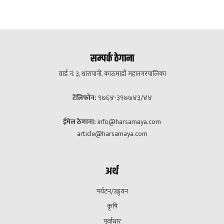
सम्पर्क ठेगाना
वार्ड नं. ३, धारापानी, काठमाडौं महानगरपालिका
टेलिफोन:
९७६४-३९७७४३/४४
ईमेल ठेगाना:
info@harsamaya.com
article@harsamaya.com
अर्थ
पर्यटन/उड्डयन
कृषि
पूर्वाधार