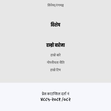
सिनेमा/रंगमञ्च
विशेष
हाम्रो बारेमा
हाम्रो बारे
गोपनीयता नीति
हाम्रो टिम
प्रेस काउन्सिल दर्ता नं
४८८५-२०८१ /०८२