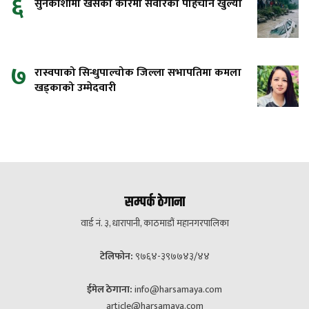
६
सुनकोशीमा खसेको कारमा सवारको पहिचान खुल्यो
७
रास्वपाको सिन्धुपाल्चोक जिल्ला सभापतिमा कमला
खड्काको उम्मेदवारी
सम्पर्क ठेगाना
वार्ड नं. ३, धारापानी, काठमाडौं महानगरपालिका
टेलिफोन:
९७६४-३९७७४३/४४
ईमेल ठेगाना:
info@harsamaya.com
article@harsamaya.com