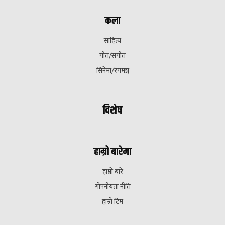
कला
साहित्य
गीत/संगीत
सिनेमा/रंगमञ्च
विशेष
हाम्रो बारेमा
हाम्रो बारे
गोपनीयता नीति
हाम्रो टिम