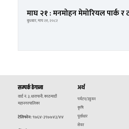
माघ २१ : मनमोहन मेमोरियल पार्क र 
बुधबार, माघ २१, २०८२
सम्पर्क ठेगाना
अर्थ
वार्ड नं. ३, धारापानी, काठमाडौं
पर्यटन/उड्डयन
महानगरपालिका
कृषि
पूर्वाधार
टेलिफोन:
९७६४-३९७७४३/४४
सेयर