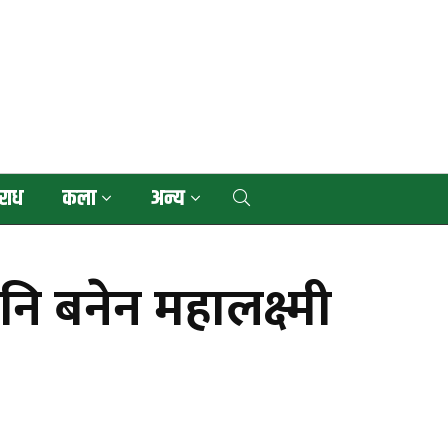
राध
कला
अन्य
ि बनेन महालक्ष्मी