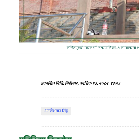
ललितपुरको महालक्ष्मी नगरपालिका–९ लामाटारमा
प्रकाशित मिति: बिहीबार, कात्तिक १३, २०८२
१३:२३
#गणेशमान सिंह