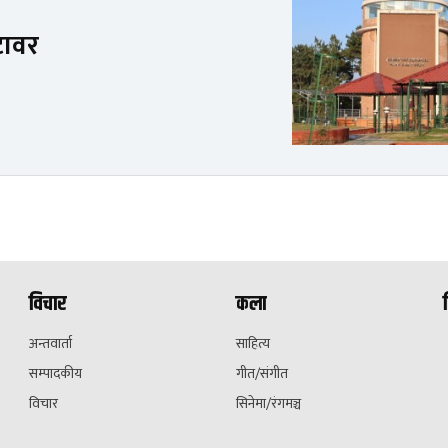
टावर
विचार
कला
अन्तवार्ता
साहित्य
सम्पादकीय
गीत/संगीत
विचार
सिनेमा/रंगमञ्च