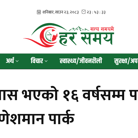
अर्थ
विचार
स्वास्थ्य/जीवनशैली
सुरक्षा/अप
यास भएको १६ वर्षसम्म पन
ेशमान पार्क