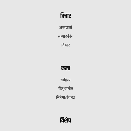
विचार
अन्तवार्ता
सम्पादकीय
विचार
कला
साहित्य
गीत/संगीत
सिनेमा/रंगमञ्च
विशेष