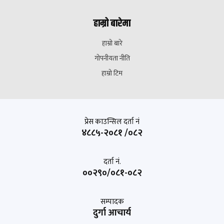
हाम्रो बारेमा
हाम्रो बारे
गोपनीयता नीति
हाम्रो टिम
प्रेस काउन्सिल दर्ता नं
४८८५-२०८१ /०८२
दर्ता नं.
००२९०/०८१-०८२
सम्पादक
दुर्गा आचार्य