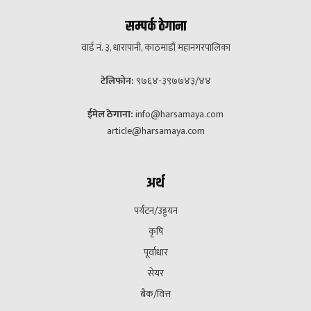
सम्पर्क ठेगाना
वार्ड नं. ३, धारापानी, काठमाडौं महानगरपालिका
टेलिफोन:
९७६४-३९७७४३/४४
ईमेल ठेगाना:
info@harsamaya.com
article@harsamaya.com
अर्थ
पर्यटन/उड्डयन
कृषि
पूर्वाधार
सेयर
बैक/वित्त