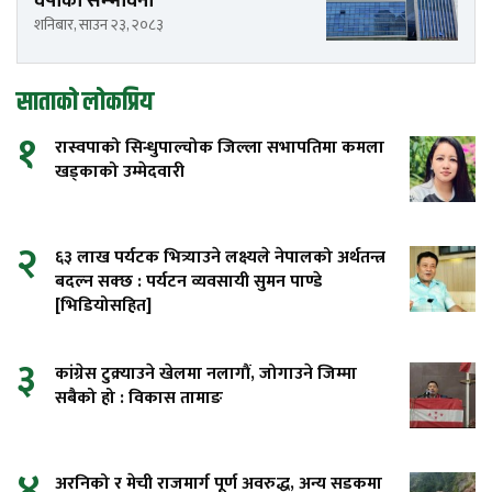
वर्षाको सम्भावना
शनिबार, साउन २३, २०८३
साताको लोकप्रिय
१
रास्वपाको सिन्धुपाल्चोक जिल्ला सभापतिमा कमला
खड्काको उम्मेदवारी
२
६३ लाख पर्यटक भित्र्याउने लक्ष्यले नेपालको अर्थतन्त्र
बदल्न सक्छ : पर्यटन व्यवसायी सुमन पाण्डे
[भिडियोसहित]
३
कांग्रेस टुक्र्याउने खेलमा नलागौं, जोगाउने जिम्मा
सबैको हो : विकास तामाङ
४
अरनिको र मेची राजमार्ग पूर्ण अवरुद्ध, अन्य सडकमा