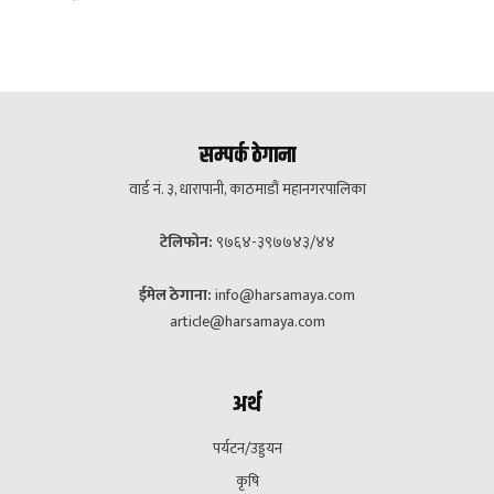
सम्पर्क ठेगाना
वार्ड नं. ३, धारापानी, काठमाडौं महानगरपालिका
टेलिफोन:
९७६४-३९७७४३/४४
ईमेल ठेगाना:
info@harsamaya.com
article@harsamaya.com
अर्थ
पर्यटन/उड्डयन
कृषि