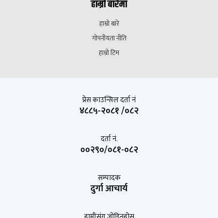
हाम्रो बारेमा
हाम्रो बारे
गोपनीयता नीति
हाम्रो टिम
प्रेस काउन्सिल दर्ता नं
४८८५-२०८१ /०८२
दर्ता नं.
००२९०/०८१-०८२
सम्पादक
दुर्गा आचार्य
हामीसंग जोडिनुहोस्