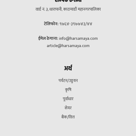
सम्पर्क ठेगाना
वार्ड नं. ३, धारापानी, काठमाडौं महानगरपालिका
टेलिफोन:
९७६४-३९७७४३/४४
ईमेल ठेगाना:
info@harsamaya.com
article@harsamaya.com
अर्थ
पर्यटन/उड्डयन
कृषि
पूर्वाधार
सेयर
बैक/वित्त