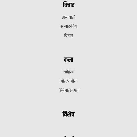
विचार
अन्तवार्ता
सम्पादकीय
विचार
कला
साहित्य
गीत/संगीत
सिनेमा/रंगमञ्च
विशेष