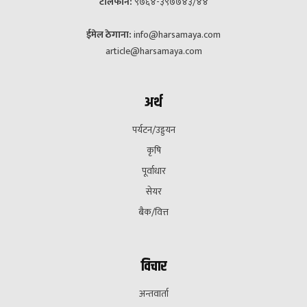
टेलिफोन:
९७६४-३९७७४३/४४
ईमेल ठेगाना:
info@harsamaya.com
article@harsamaya.com
अर्थ
पर्यटन/उड्डयन
कृषि
पूर्वाधार
सेयर
बैक/वित्त
विचार
अन्तवार्ता