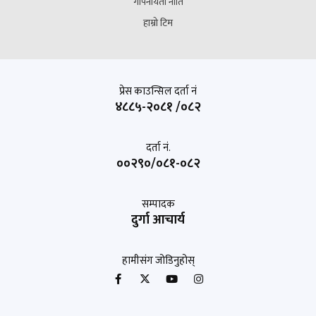
गोपनीयता नीति
हाम्रो टिम
प्रेस काउन्सिल दर्ता नं
४८८५-२०८१ /०८२
दर्ता नं.
००२९०/०८१-०८२
सम्पादक
दुर्गा आचार्य
हामीसंग जोडिनुहोस्