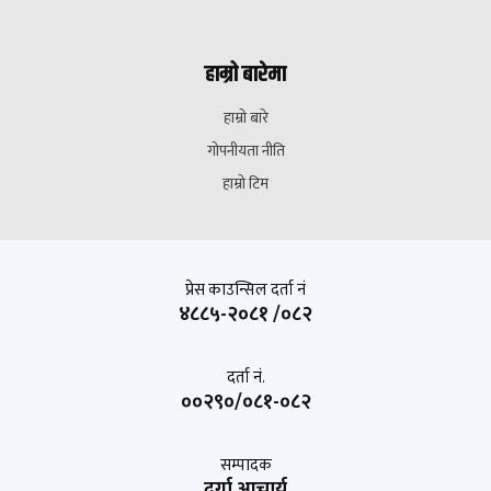
हाम्रो बारेमा
हाम्रो बारे
गोपनीयता नीति
हाम्रो टिम
प्रेस काउन्सिल दर्ता नं
४८८५-२०८१ /०८२
दर्ता नं.
००२९०/०८१-०८२
सम्पादक
दुर्गा आचार्य