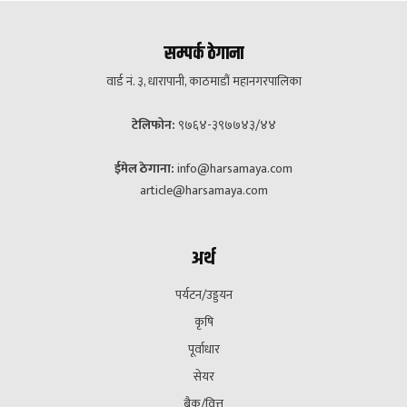
सम्पर्क ठेगाना
वार्ड नं. ३, धारापानी, काठमाडौं महानगरपालिका
टेलिफोन:
९७६४-३९७७४३/४४
ईमेल ठेगाना:
info@harsamaya.com
article@harsamaya.com
अर्थ
पर्यटन/उड्डयन
कृषि
पूर्वाधार
सेयर
बैक/वित्त