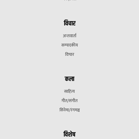
विचार
अन्तवार्ता
सम्पादकीय
विचार
कला
साहित्य
गीत/संगीत
सिनेमा/रंगमञ्च
विशेष