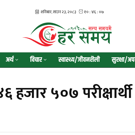
अर्थ
विचार
स्वास्थ्य/जीवनशैली
सुरक्षा/अप
जार ५०७ परीक्षार्थी न