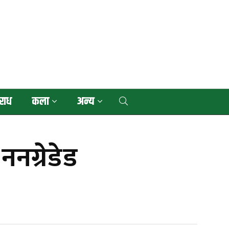
राध
कला
अन्य
नग्रेडेड