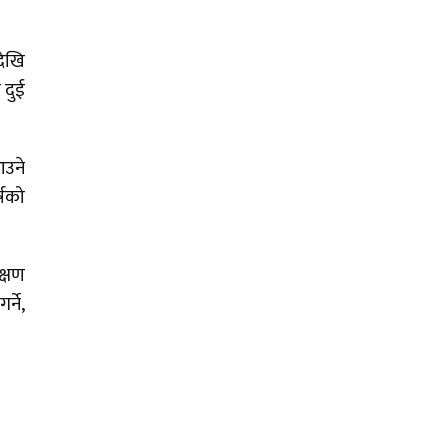
देखि
 दुई
आउने
्षको
क्षण
्ने,