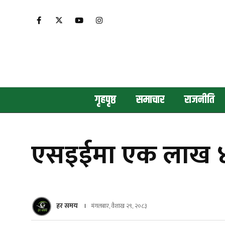
गृहपृष्ठ
समाचार
राजनीति
एसइईमा एक लाख ४६ ह
हर समय
मंगलबार, वैशाख २९, २०८३