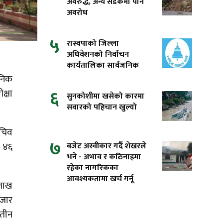
अवरुद्ध, अन्य सडकमा पनि
अवरोध
५
रास्वपाको जिल्ला
अधिवेशनको निर्वाचन
कार्यतालिका सार्वजनिक
जनिक
६
क्षा
सुनकोशीमा खसेको कारमा
सवारको पहिचान खुल्यो
सचिव
७
बजेट अस्वीकार गर्दै शेखरले
ख ४६
भने - अभाव र कठिनाइमा
रहेका नागरिकका
आवश्यकतामा खर्च गर्नू
 लाख
हजार
 तीन