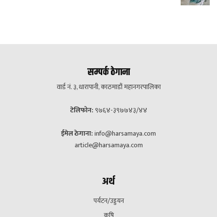
सम्पर्क ठेगाना
वार्ड नं. ३, धारापानी, काठमाडौं महानगरपालिका
टेलिफोन:
९७६४-३९७७४३/४४
ईमेल ठेगाना:
info@harsamaya.com
article@harsamaya.com
अर्थ
पर्यटन/उड्डयन
कृषि