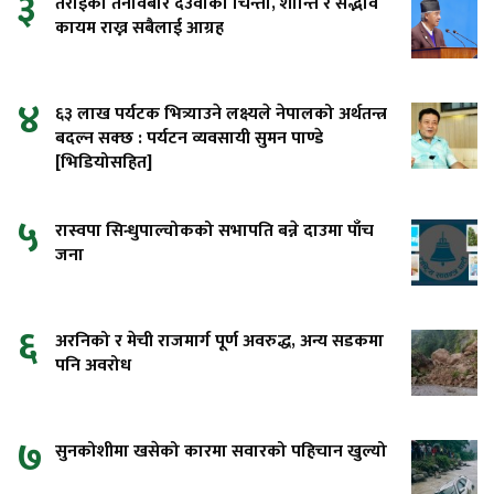
३
तराईको तनावबारे देउवाको चिन्ता, शान्ति र सद्भाव
कायम राख्न सबैलाई आग्रह
४
६३ लाख पर्यटक भित्र्याउने लक्ष्यले नेपालको अर्थतन्त्र
बदल्न सक्छ : पर्यटन व्यवसायी सुमन पाण्डे
[भिडियोसहित]
५
रास्वपा सिन्धुपाल्चोकको सभापति बन्ने दाउमा पाँच
जना
६
अरनिको र मेची राजमार्ग पूर्ण अवरुद्ध, अन्य सडकमा
पनि अवरोध
७
सुनकोशीमा खसेको कारमा सवारको पहिचान खुल्यो