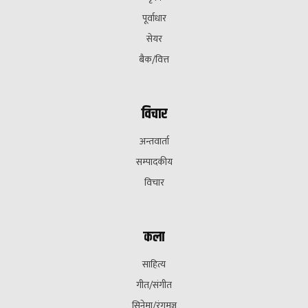
पूर्वाधार
सेयर
बैक/वित्त
विचार
अन्तवार्ता
सम्पादकीय
विचार
कला
साहित्य
गीत/संगीत
सिनेमा/रंगमञ्च