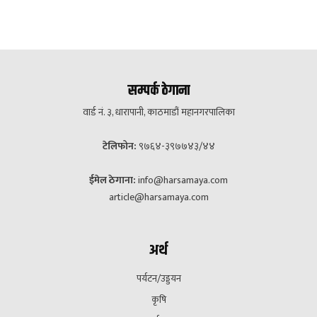
सम्पर्क ठेगाना
वार्ड नं. ३, धारापानी, काठमाडौं महानगरपालिका
टेलिफोन:
९७६४-३९७७४३/४४
ईमेल ठेगाना:
info@harsamaya.com
article@harsamaya.com
अर्थ
पर्यटन/उड्डयन
कृषि