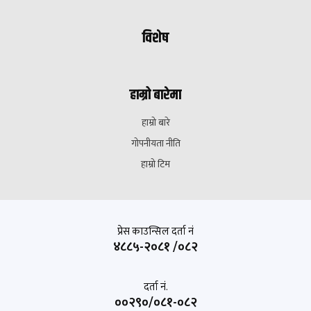
विशेष
हाम्रो बारेमा
हाम्रो बारे
गोपनीयता नीति
हाम्रो टिम
प्रेस काउन्सिल दर्ता नं
४८८५-२०८१ /०८२
दर्ता नं.
००२९०/०८१-०८२