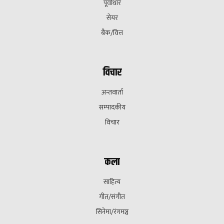
पूर्वाधार
सेयर
बैक/वित्त
विचार
अन्तवार्ता
सम्पादकीय
विचार
कला
साहित्य
गीत/संगीत
सिनेमा/रंगमञ्च