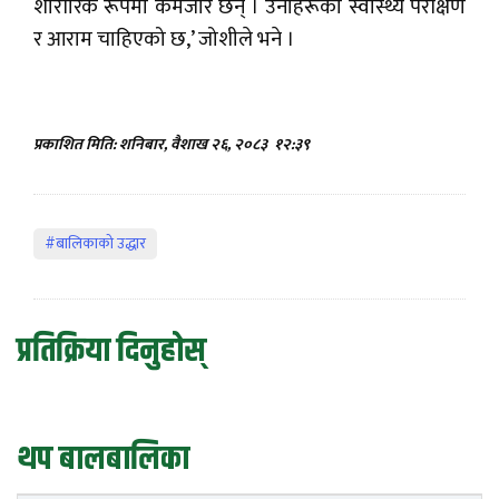
शारीरिक रूपमा कमजोर छन् । उनीहरूको स्वास्थ्य परीक्षण
र आराम चाहिएको छ,’ जोशीले भने ।
प्रकाशित मिति: शनिबार, वैशाख २६, २०८३
१२:३९
#बालिकाको उद्धार
प्रतिक्रिया दिनुहोस्
थप बालबालिका