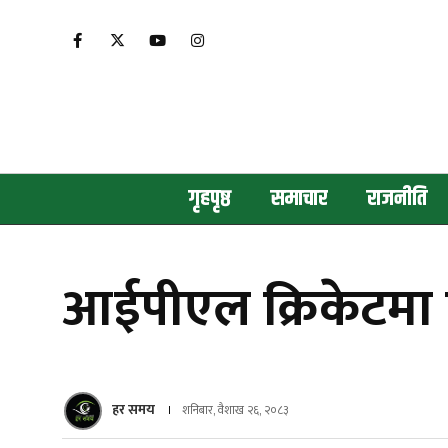
गृहपृष्ठ
समाचार
राजनीति
आईपीएल क्रिकेटमा 
हर समय
शनिबार, वैशाख २६, २०८३