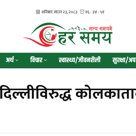
अर्थ
विचार
स्वास्थ्य/जीवनशैली
सुरक्षा/अप
दिल्लीविरुद्ध कोलकात