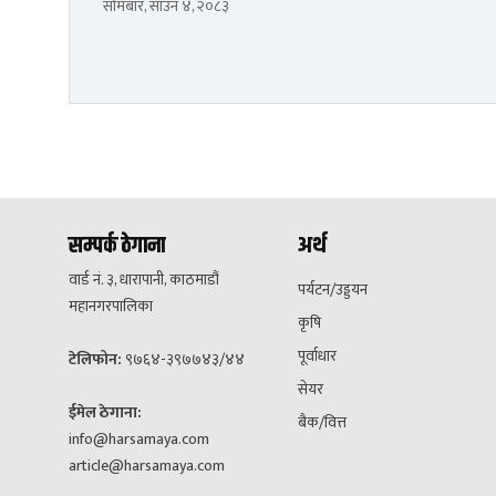
सोमबार, साउन ४, २०८३
सम्पर्क ठेगाना
अर्थ
वार्ड नं. ३, धारापानी, काठमाडौं
पर्यटन/उड्डयन
महानगरपालिका
कृषि
पूर्वाधार
टेलिफोन:
९७६४-३९७७४३/४४
सेयर
ईमेल ठेगाना:
बैक/वित्त
info@harsamaya.com
article@harsamaya.com