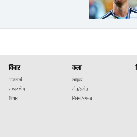
विचार
कला
अन्तवार्ता
साहित्य
सम्पादकीय
गीत/संगीत
विचार
सिनेमा/रंगमञ्च