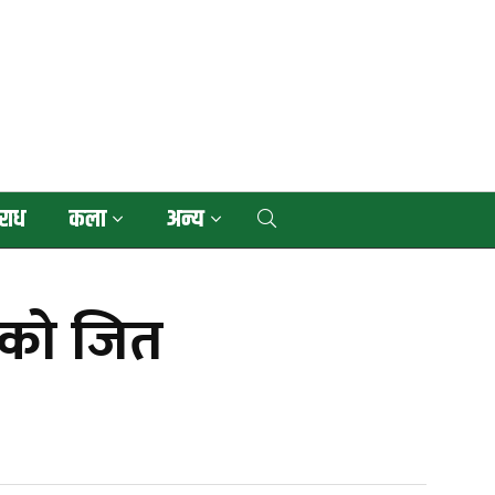
राध
कला
अन्य
ाको जित