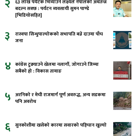
२
६३ लाख पर्यटक भित्र्याउने लक्ष्यले नेपालको अर्थतन्त्र
बदल्न सक्छ : पर्यटन व्यवसायी सुमन पाण्डे
[भिडियोसहित]
३
रास्वपा सिन्धुपाल्चोकको सभापति बन्ने दाउमा पाँच
जना
४
कांग्रेस टुक्र्याउने खेलमा नलागौं, जोगाउने जिम्मा
सबैको हो : विकास तामाङ
५
अरनिको र मेची राजमार्ग पूर्ण अवरुद्ध, अन्य सडकमा
पनि अवरोध
६
सुनकोशीमा खसेको कारमा सवारको पहिचान खुल्यो