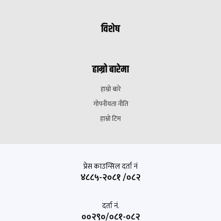
विशेष
हाम्रो बारेमा
हाम्रो बारे
गोपनीयता नीति
हाम्रो टिम
प्रेस काउन्सिल दर्ता नं
४८८५-२०८१ /०८२
दर्ता नं.
००२९०/०८१-०८२