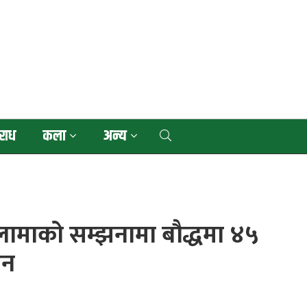
राध
कला
अन्य
 लामाको सम्झनामा बौद्धमा ४५
ान