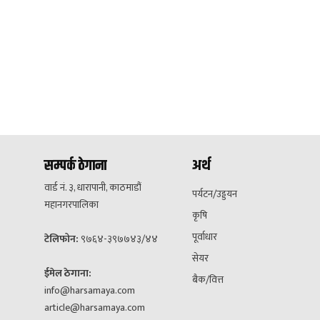
सम्पर्क ठेगाना
अर्थ
वार्ड नं. ३, धारापानी, काठमाडौं
पर्यटन/उड्डयन
महानगरपालिका
कृषि
पूर्वाधार
टेलिफोन:
९७६४-३९७७४३/४४
सेयर
ईमेल ठेगाना:
बैक/वित्त
info@harsamaya.com
article@harsamaya.com