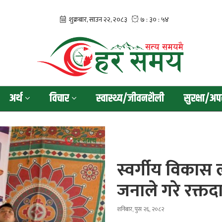
अर्थ
विचार
स्वास्थ्य/जीवनशैली
सुरक्षा/अप
स्वर्गीय विकास
जनाले गरे रक्तद
शनिबार, पुस २६, २०८२