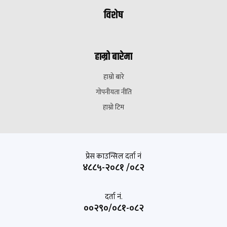
विशेष
हाम्रो बारेमा
हाम्रो बारे
गोपनीयता नीति
हाम्रो टिम
प्रेस काउन्सिल दर्ता नं
४८८५-२०८१ /०८२
दर्ता नं.
००२९०/०८१-०८२