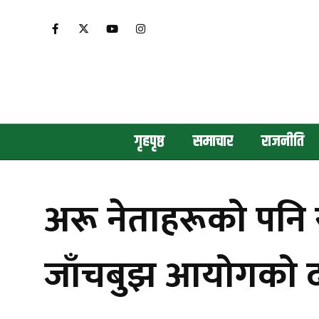
गृहपृष्ठ
समाचार
राजनीति
अरू नेताहरूको पनि र
जाँचबुझ आयोगको द