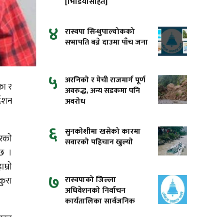
[भिडियोसहित]
४
रास्वपा सिन्धुपाल्चोकको
सभापति बन्ने दाउमा पाँच जना
५
अरनिको र मेची राजमार्ग पूर्ण
का र
अवरुद्ध, अन्य सडकमा पनि
देशन
अवरोध
६
सुनकोशीमा खसेको कारमा
घरको
सवारको पहिचान खुल्यो
 छ ।
म्रो
७
रास्वपाको जिल्ला
कुरा
अधिवेशनको निर्वाचन
कार्यतालिका सार्वजनिक