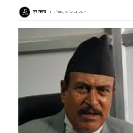
हर समय
सोमबार, असोज १३, २०८२