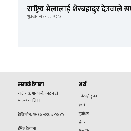
राष्ट्रिय भेलालाई शेरबहादुर देउवाले सम
शुक्रबार, साउन २२, २०८३
सम्पर्क ठेगाना
अर्थ
वार्ड नं. ३, धारापानी, काठमाडौं
पर्यटन/उड्डयन
महानगरपालिका
कृषि
पूर्वाधार
टेलिफोन:
९७६४-३९७७४३/४४
सेयर
ईमेल ठेगाना: