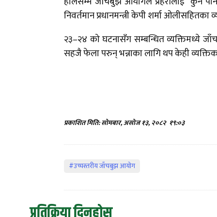
हालसम्म जाँचबुझ आयोगले प्रहरीलाई कुनै पन
निवर्तमान प्रधानमन्त्री केपी शर्मा ओलीसहितका व्
२३–२४ को घटनासँग सम्बन्धित व्यक्तिमध्ये जाँ
सहजै फेला परुन् भन्नाका लागि थप केही व्यक्ति
प्रकाशित मिति: सोमबार, असोज १३, २०८२
१९:०३
#उच्चस्तरीय जाँचबुझ आयोग
प्रतिक्रिया दिनुहोस्