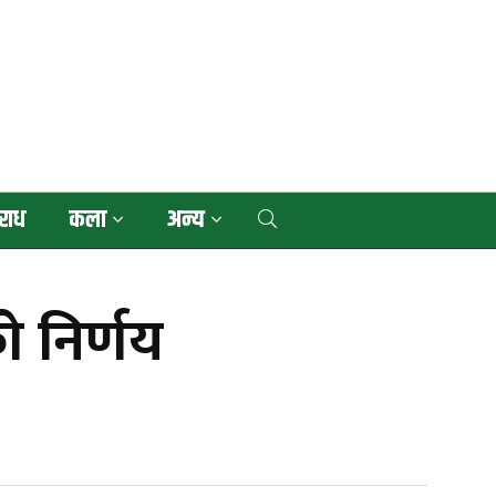
राध
कला
अन्य
ो निर्णय