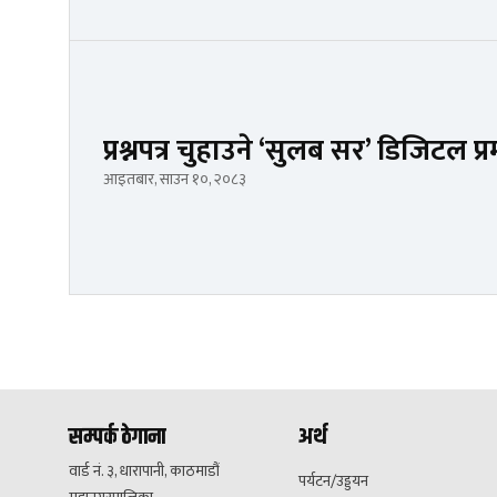
प्रश्नपत्र चुहाउने ‘सुलब सर’ डिजिटल 
आइतबार, साउन १०, २०८३
सम्पर्क ठेगाना
अर्थ
वार्ड नं. ३, धारापानी, काठमाडौं
पर्यटन/उड्डयन