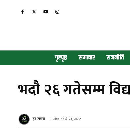
गृहपृष्ठ
समाचार
राजनीति
भदौ २६ गतेसम्म विद्
हर समय
सोमबार, भदौ २३, २०८२