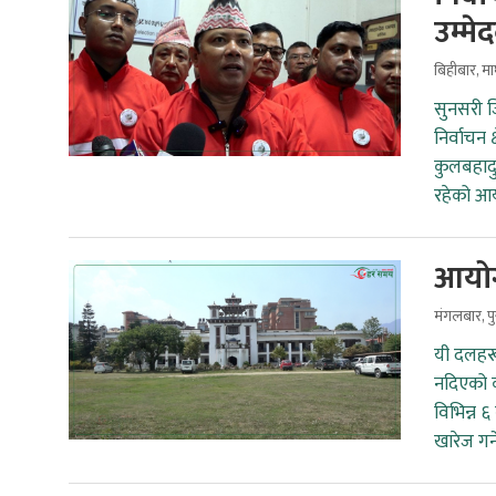
उम्मे
बिहीबार, म
सुनसरी जि
निर्वाचन 
कुलबहादु
रहेको आय
आयोग
मंगलबार, प
यी दलहरू
नदिएको 
विभिन्न 
खारेज गर