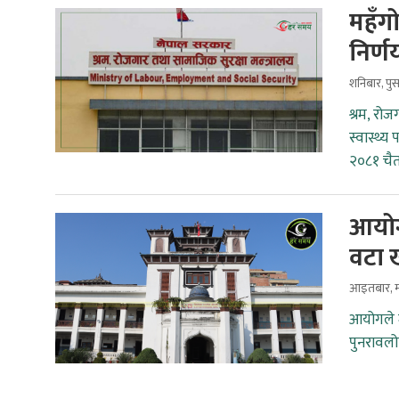
महँगो
निर्ण
शनिबार, पु
श्रम, रो
स्वास्थ्य
२०८१ चैत
आयोग
वटा 
आइतबार, म
आयोगले 
पुनरावल