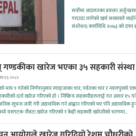
सर्वोच्च अदालतका प्रवक्ता अर्जुनप
गराउदा लागेको खर्च सरकारले व्यहोर्न
संशोधन) कार्यविधि २०७३ को दफा १
ुन् गण्डकीका खारेज भएका ३५ सहकारी संस्थ
माघ १३, २०८२
को माघ ९ गतेको निर्णयानुसार स्याङ्जाका चार, पर्वतका चार र नवलपुरको एक
कारीको दर्ता खारेज गरिएको हो । निष्क्रिय सहकारीहरुलाई गत असार १५ गत
्वजनिक सूचना जारी गरी अद्यावधिक गर्न आह्वान गरिएको भए पनि अद्यावधिक हु
्ये यसपटक नौवटा खारेज गरिएको र केही सहकारी खारेजीको चरणमा...
वाचन आयोगले खारेज गरिदियो रेशम चौधरीको