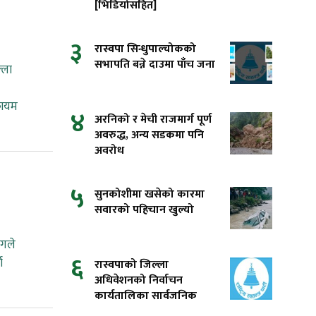
[भिडियोसहित]
३
रास्वपा सिन्धुपाल्चोकको
सभापति बन्ने दाउमा पाँच जना
ल्ला
कायम
४
अरनिको र मेची राजमार्ग पूर्ण
अवरुद्ध, अन्य सडकमा पनि
अवरोध
५
सुनकोशीमा खसेको कारमा
सवारको पहिचान खुल्यो
ोगले
६
ा
रास्वपाको जिल्ला
अधिवेशनको निर्वाचन
कार्यतालिका सार्वजनिक