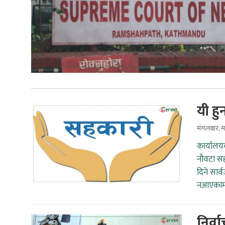
यी ह
मंगलबार, 
कार्यालय
नौवटा सह
दिने सार
नआएकामध
निर्