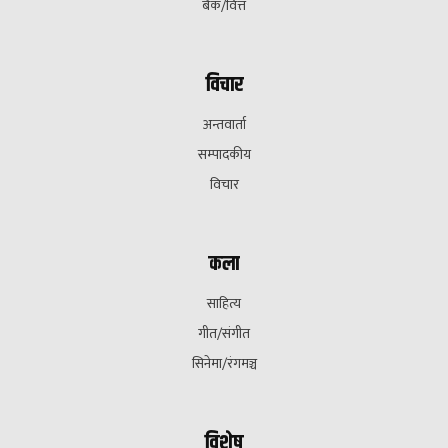
बैक/वित्त
विचार
अन्तवार्ता
सम्पादकीय
विचार
कला
साहित्य
गीत/संगीत
सिनेमा/रंगमञ्च
विशेष