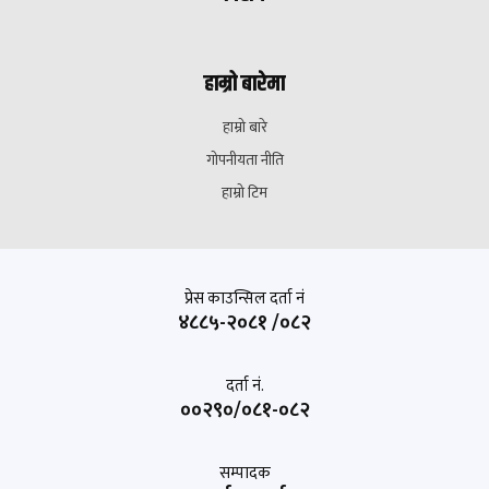
हाम्रो बारेमा
हाम्रो बारे
गोपनीयता नीति
हाम्रो टिम
प्रेस काउन्सिल दर्ता नं
४८८५-२०८१ /०८२
दर्ता नं.
००२९०/०८१-०८२
सम्पादक