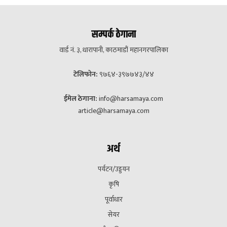
सम्पर्क ठेगाना
वार्ड नं. ३, धारापानी, काठमाडौं महानगरपालिका
टेलिफोन:
९७६४-३९७७४३/४४
ईमेल ठेगाना:
info@harsamaya.com
article@harsamaya.com
अर्थ
पर्यटन/उड्डयन
कृषि
पूर्वाधार
सेयर