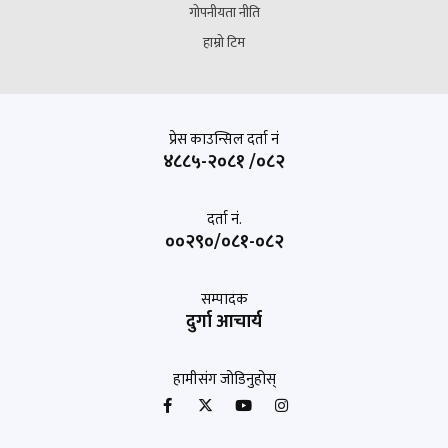
गोपनीयता नीति
हाम्रो टिम
प्रेस काउन्सिल दर्ता नं
४८८५-२०८१ /०८२
दर्ता नं.
००२९०/०८१-०८२
सम्पादक
दुर्गा आचार्य
हामीसंग जोडिनुहोस्