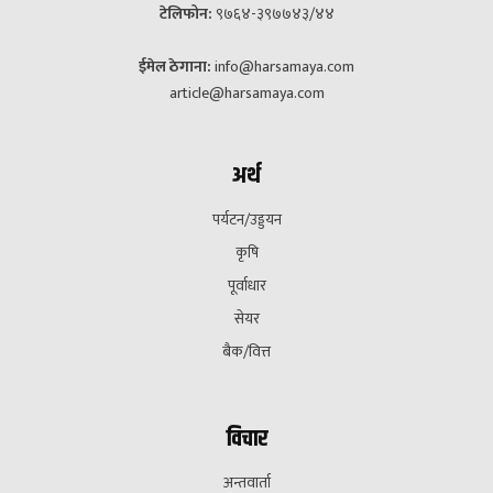
टेलिफोन:
९७६४-३९७७४३/४४
ईमेल ठेगाना:
info@harsamaya.com
article@harsamaya.com
अर्थ
पर्यटन/उड्डयन
कृषि
पूर्वाधार
सेयर
बैक/वित्त
विचार
अन्तवार्ता