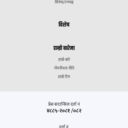
सिनेमा/रंगमञ्च
विशेष
हाम्रो बारेमा
हाम्रो बारे
गोपनीयता नीति
हाम्रो टिम
प्रेस काउन्सिल दर्ता नं
४८८५-२०८१ /०८२
दर्ता नं.