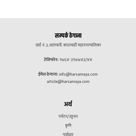
सम्पर्क ठेगाना
वार्ड नं. ३, धारापानी, काठमाडौं महानगरपालिका
टेलिफोन:
९७६४-३९७७४३/४४
ईमेल ठेगाना:
info@harsamaya.com
article@harsamaya.com
अर्थ
पर्यटन/उड्डयन
कृषि
पूर्वाधार