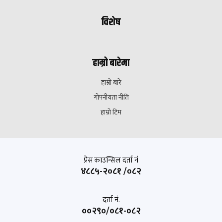
विशेष
हाम्रो बारेमा
हाम्रो बारे
गोपनीयता नीति
हाम्रो टिम
प्रेस काउन्सिल दर्ता नं
४८८५-२०८१ /०८२
दर्ता नं.
००२९०/०८१-०८२