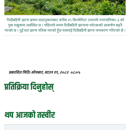
‘दिदीबहिनी’ झरना इलाम सदरमुकामबाट करिब २५ किलोमिटर उत्तरतर्फ नगरपालिका–३ को
पुवा मझुवामा अवस्थित छ । पछिल्लो समय दिदीबहिनी झरनामा पर्यटकको आकर्षण बढ्दै
गएको छ । दुई वटा झरना नजिक भएको हुँदा यसलाई दिदीबहिनी झरना नामकरण गरिएको हो ।
प्रकाशित मिति: सोमबार, साउन १९, २०८२
०८:०५
प्रतिक्रिया दिनुहोस्
थप आजको तस्वीर