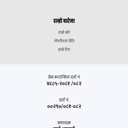
हाम्रो बारेमा
हाम्रो बारे
गोपनीयता नीति
हाम्रो टिम
प्रेस काउन्सिल दर्ता नं
४८८५-२०८१ /०८२
दर्ता नं.
००२९०/०८१-०८२
सम्पादक