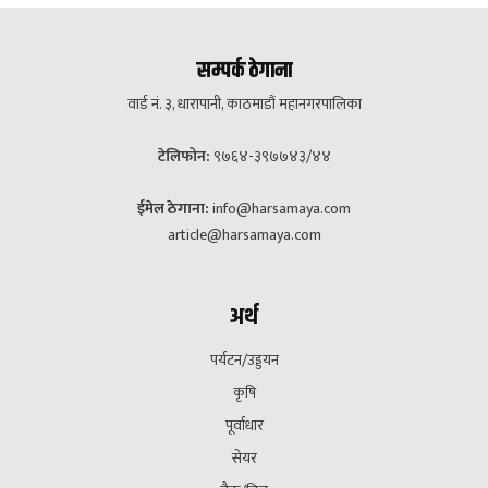
सम्पर्क ठेगाना
वार्ड नं. ३, धारापानी, काठमाडौं महानगरपालिका
टेलिफोन:
९७६४-३९७७४३/४४
ईमेल ठेगाना:
info@harsamaya.com
article@harsamaya.com
अर्थ
पर्यटन/उड्डयन
कृषि
पूर्वाधार
सेयर