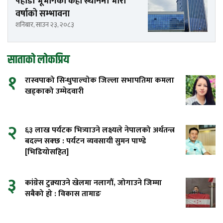
पहाडी भूभागका केही स्थानमा भारी
वर्षाको सम्भावना
शनिबार, साउन २३, २०८३
साताको लोकप्रिय
१
रास्वपाको सिन्धुपाल्चोक जिल्ला सभापतिमा कमला
खड्काको उम्मेदवारी
२
६३ लाख पर्यटक भित्र्याउने लक्ष्यले नेपालको अर्थतन्त्र
बदल्न सक्छ : पर्यटन व्यवसायी सुमन पाण्डे
[भिडियोसहित]
३
कांग्रेस टुक्र्याउने खेलमा नलागौं, जोगाउने जिम्मा
सबैको हो : विकास तामाङ