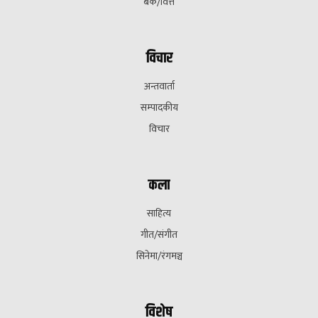
बैक/वित्त
विचार
अन्तवार्ता
सम्पादकीय
विचार
कला
साहित्य
गीत/संगीत
सिनेमा/रंगमञ्च
विशेष