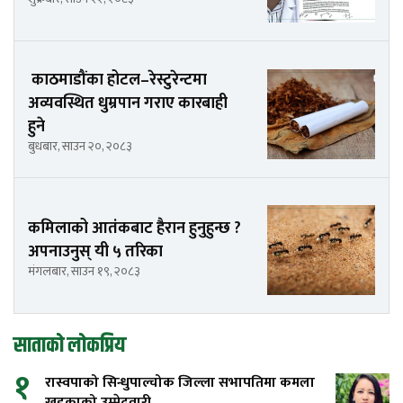
काठमाडौंका होटल–रेस्टुरेन्टमा
अव्यवस्थित धुम्रपान गराए कारबाही
हुने
बुधबार, साउन २०, २०८३
कमिलाको आतंकबाट हैरान हुनुहुन्छ ?
अपनाउनुस् यी ५ तरिका
मंगलबार, साउन १९, २०८३
साताको लोकप्रिय
१
रास्वपाको सिन्धुपाल्चोक जिल्ला सभापतिमा कमला
खड्काको उम्मेदवारी