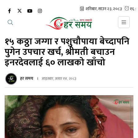
१५ कठ्ठा जग्गा र पशुचौपाया बेच्दापनि
पुगेन उपचार खर्च, श्रीमती बचाउन
इनरदेवलाई ६० लाखको खाँचो
हर समय
आइतबार, असार १४, २०८३