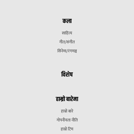
कला
साहित्य
गीत/संगीत
सिनेमा/रंगमञ्च
विशेष
हाम्रो बारेमा
हाम्रो बारे
गोपनीयता नीति
हाम्रो टिम