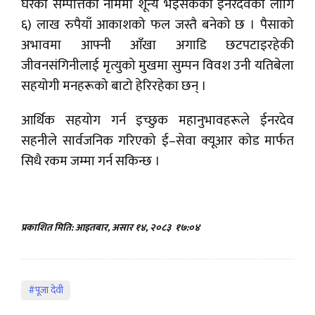
घरको सम्पत्तिको नाममा शून्य भइसकेका ईनरदेवका लागि
६) लाख रुपैयाँ आकाशको फल जस्तै बनेको छ । पैसाको
अभावमा आफ्नी आँखा अगाडि छटपटाइरहेकी
जीवनसंगिनीलाई मृत्युको मुखमा सुम्पन विवश उनी यतिबेला
सहयोगी मनहरूको बाटो हेरिरहेका छन् ।
आर्थिक सहयोग गर्न इच्छुक महानुभावहरूले ईनरदेव
सहनीले सार्वजनिक गरिएको ई–सेवा क्यूआर कोड मार्फत
सिधै रकम जम्मा गर्न सकिन्छ ।
प्रकाशित मिति: आइतबार, असार १४, २०८३
१७:०४
#पूजा देवी