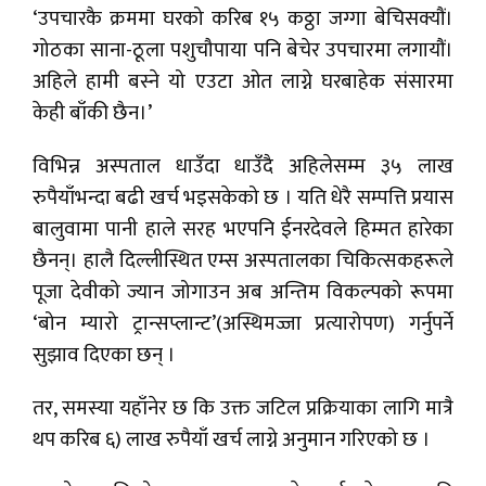
‘उपचारकै क्रममा घरको करिब १५ कठ्ठा जग्गा बेचिसक्यौं।
गोठका साना-ठूला पशुचौपाया पनि बेचेर उपचारमा लगायौं।
अहिले हामी बस्ने यो एउटा ओत लाग्ने घरबाहेक संसारमा
केही बाँकी छैन।’
विभिन्न अस्पताल धाउँदा धाउँदै अहिलेसम्म ३५ लाख
रुपैयाँभन्दा बढी खर्च भइसकेको छ । यति धेरै सम्पत्ति प्रयास
बालुवामा पानी हाले सरह भएपनि ईनरदेवले हिम्मत हारेका
छैनन्। हालै दिल्लीस्थित एम्स अस्पतालका चिकित्सकहरूले
पूजा देवीको ज्यान जोगाउन अब अन्तिम विकल्पको रूपमा
‘बोन म्यारो ट्रान्सप्लान्ट’(अस्थिमज्जा प्रत्यारोपण) गर्नुपर्ने
सुझाव दिएका छन् ।
तर, समस्या यहाँनेर छ कि उक्त जटिल प्रक्रियाका लागि मात्रै
थप करिब ६) लाख रुपैयाँ खर्च लाग्ने अनुमान गरिएको छ ।