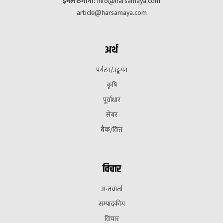
ईमेल ठेगाना:
info@harsamaya.com
article@harsamaya.com
अर्थ
पर्यटन/उड्डयन
कृषि
पूर्वाधार
सेयर
बैक/वित्त
विचार
अन्तवार्ता
सम्पादकीय
विचार