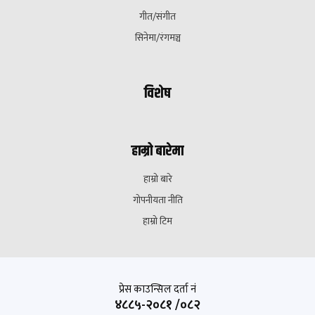
गीत/संगीत
सिनेमा/रंगमञ्च
विशेष
हाम्रो बारेमा
हाम्रो बारे
गोपनीयता नीति
हाम्रो टिम
प्रेस काउन्सिल दर्ता नं
४८८५-२०८१ /०८२