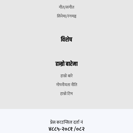
गीत/संगीत
सिनेमा/रंगमञ्च
विशेष
हाम्रो बारेमा
हाम्रो बारे
गोपनीयता नीति
हाम्रो टिम
प्रेस काउन्सिल दर्ता नं
४८८५-२०८१ /०८२