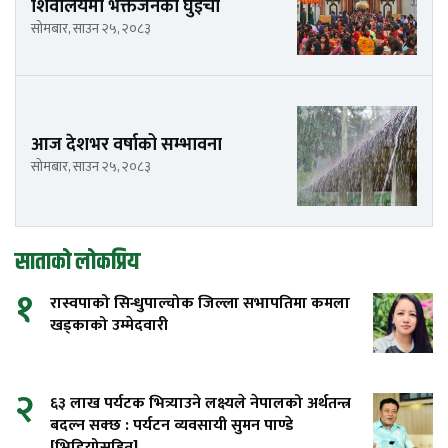
शिवालयमा भक्तजनको घुइँचो
सोमबार, साउन २५, २०८३
आज देशभर वर्षाको सम्भावना
सोमबार, साउन २५, २०८३
साताको लोकप्रिय
१
रास्वपाको सिन्धुपाल्चोक जिल्ला सभापतिमा कमला
खड्काको उम्मेदवारी
२
६३ लाख पर्यटक भित्र्याउने लक्ष्यले नेपालको अर्थतन्त्र
बदल्न सक्छ : पर्यटन व्यवसायी सुमन पाण्डे
[भिडियोसहित]