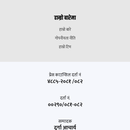
हाम्रो बारेमा
हाम्रो बारे
गोपनीयता नीति
हाम्रो टिम
प्रेस काउन्सिल दर्ता नं
४८८५-२०८१ /०८२
दर्ता नं.
००२९०/०८१-०८२
सम्पादक
दुर्गा आचार्य