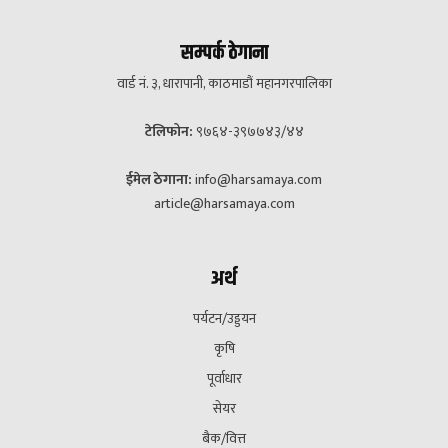
सम्पर्क ठेगाना
वार्ड नं. ३, धारापानी, काठमाडौं महानगरपालिका
टेलिफोन:
९७६४-३९७७४३/४४
ईमेल ठेगाना:
info@harsamaya.com
article@harsamaya.com
अर्थ
पर्यटन/उड्डयन
कृषि
पूर्वाधार
सेयर
बैक/वित्त