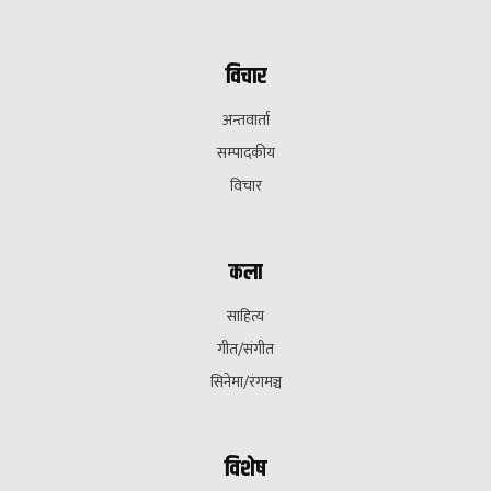
विचार
अन्तवार्ता
सम्पादकीय
विचार
कला
साहित्य
गीत/संगीत
सिनेमा/रंगमञ्च
विशेष