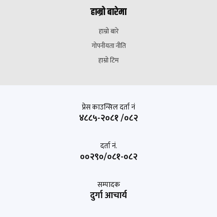
हाम्रो बारेमा
हाम्रो बारे
गोपनीयता नीति
हाम्रो टिम
प्रेस काउन्सिल दर्ता नं
४८८५-२०८१ /०८२
दर्ता नं.
००२९०/०८१-०८२
सम्पादक
दुर्गा आचार्य