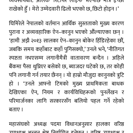
व्यवसायबाट अलिक ‘रिटायर लाइफ’ भएपछि मात्र इच्छा
राखेको हुँ । मेरो उम्मेदवारी ढिलो भएको छ, छिटो होइन ।’
घिमिरेले नेपालको वर्तमान आर्थिक सुस्तताको मुख्य कारण
पुराना र अव्यवहारिक ऐन–कानुन भएको औंल्याएका छन् ।
‘हामी अझै २०१३ सालका ऐन–कानुन बोकेर हिँडिरहेका छौं,
जबकि समय कहाँबाट कहाँ पुगिसक्यो,’ उनले भने, ‘नीतिगत
स्पष्टता नभएसम्म लगानीमैत्री वातावरण बन्दैन । अहिले
बैंकमा पैसा थुप्रिएर बसेको छ, ब्याजदर घटेको छ, तर कोही
पनि लगानी गर्न तयार छैनन् । यो हाम्रो मौजुदा कानुनको त्रुटि
हो । ‘उनले आफ्नो टिमको मुख्य प्राथमिकता बाधक
देखिएका ऐन, नियम र कार्यविधिहरूको पुनर्लेखन र
परिमार्जनका लागि सरकारसँग बलियो पहल गर्ने रहेको
बताए ।
महासंघको अध्यक्ष पदमा विधानअनुसार हालका वरिष्ठ
उपाध्यक्ष अन्जन श्रेष्ठ निर्वाचित हुनेछन् । वरिष्ठ उपाध्यक्ष र