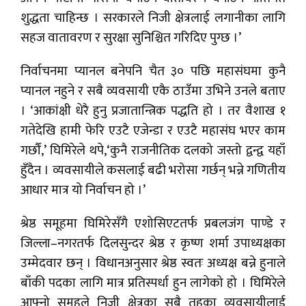
शुद्धता चाहिन्छ । सरकारले निजी क्षेत्रलाई लगानीका लागि
सहज वातावरण र सुरक्षा सुनिश्चित गरिदिए पुग्छ ।’
निर्वाचनमा प्यानल बनेपनि चैत ३० पछि महासंघमा कुनै
प्यानल नहुने र सबै व्यवसायी एकै ठाउँमा उभिने उनले बताए
। ‘आकांक्षी धेरै हुनु प्रजातान्त्रिक पद्धति हो । तर वैशाख १
गतेदेखि हामी फेरि एउटै एजेन्डा र एउटै महासंघ भएर काम
गर्छौं,’ घिमिरेले थपे,‘कुनै राजनीतिक दलको जस्तो द्वन्द्व यहाँ
हुँदैन । व्यवसायीले कसलाई बढी भरोसा गर्छन् भन्ने गणितीय
आधार मात्र यो निर्वाचन हो ।’
श्रेष्ठ समूहमा घिमिरेसँगै एशोसिएटतर्फ प्रबलजंग पाण्डे र
जिल्ला–नगरतर्फ दिलसुन्दर श्रेष्ठ र कृष्ण शर्मा उपाध्यक्षका
उम्मेदवार छन् । विधानअनुसार श्रेष्ठ स्वतः अध्यक्ष बन्ने हुनाले
बाँकी पदका लागि मात्र प्रतिस्पर्धा हुन लागेको हो । घिमिरेले
आफ्नो समूहले निजी क्षेत्रका सबै तहका व्यवसायीलाई