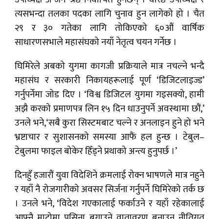
त्यसभन्दा तलका पदका लागि चुनाव हुन लागेको हो । चैत
२९ र ३० गतेका लागि तोकिएको ६०औं वार्षिक
साधारणसभाले महासंघको नयाँ नेतृत्व चयन गर्नेछ ।
घिमिरेले अबको युगमा कागजी प्रक्रियाले मात्र नचल्ने भन्दै
महासंघ र सरकारी निकायहरूलाई पूर्ण ‘डिजिटलाइज्ड’
गर्नुपर्नेमा जोड दिए । ‘विश्व डिजिटल युगमा गइसक्यो, हामी
अझै करको प्रमाणपत्र लिन १५ दिन धाउनुपर्ने अवस्थामा छौं,’
उनले भने,‘सबै कुरा सिस्टमबाट चल्ने र अनलाइन हुने हो भने
भ्रष्टाचार र सुशासनको समस्या आफैं हल हुन्छ । टेबुल–
टेबुलमा फाइल बोकेर हिँड्ने प्रथाको अन्त्य हुनुपर्छ ।’
दिनहुँ हजारौं युवा विदेशिने क्रमलाई रोक्न भाषणले मात्र नहुने
र यहाँ नै रोजगारीको अवसर सिर्जना गर्नुपर्ने घिमिरेको तर्क छ
। उनले भने, ‘विदेश गएकालाई फर्काउने र यहाँ रहेकालाई
आफ्नै माटोमा पसिना बगाउने वातावरण बनाउन नीतिगत