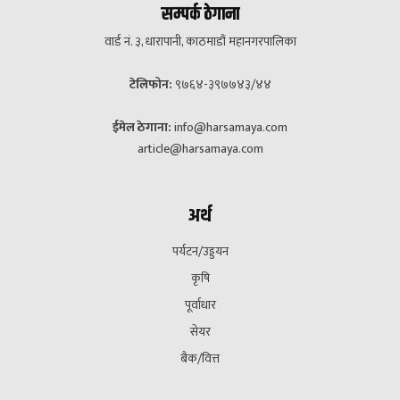
सम्पर्क ठेगाना
वार्ड नं. ३, धारापानी, काठमाडौं महानगरपालिका
टेलिफोन:
९७६४-३९७७४३/४४
ईमेल ठेगाना:
info@harsamaya.com
article@harsamaya.com
अर्थ
पर्यटन/उड्डयन
कृषि
पूर्वाधार
सेयर
बैक/वित्त