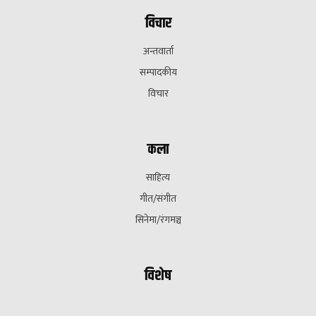
विचार
अन्तवार्ता
सम्पादकीय
विचार
कला
साहित्य
गीत/संगीत
सिनेमा/रंगमञ्च
विशेष