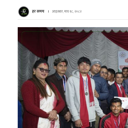
हर समय
आइतबार, माघ १८, २०८२