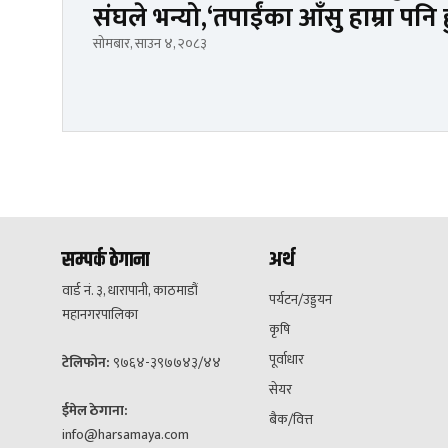
संघले भन्यो,‘तपाईंका आँसु हाम्रा पनि 
सोमबार, साउन ४, २०८३
सम्पर्क ठेगाना
अर्थ
वार्ड नं. ३, धारापानी, काठमाडौं
पर्यटन/उड्डयन
महानगरपालिका
कृषि
पूर्वाधार
टेलिफोन:
९७६४-३९७७४३/४४
सेयर
ईमेल ठेगाना:
बैक/वित्त
info@harsamaya.com