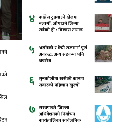
४
कांग्रेस टुक्र्याउने खेलमा
नलागौं, जोगाउने जिम्मा
सबैको हो : विकास तामाङ
५
अरनिको र मेची राजमार्ग पूर्ण
ताको
अवरुद्ध, अन्य सडकमा पनि
अवरोध
काको
६
सुनकोशीमा खसेको कारमा
सवारको पहिचान खुल्यो
ासिल
७
रास्वपाको जिल्ला
अधिवेशनको निर्वाचन
्यटन
कार्यतालिका सार्वजनिक