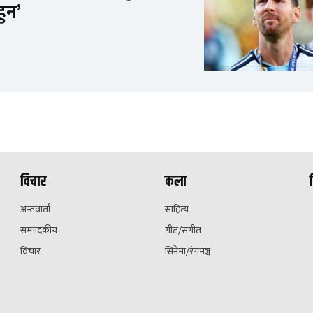
हुन’
विचार
कला
अन्तवार्ता
साहित्य
सम्पादकीय
गीत/संगीत
विचार
सिनेमा/रंगमञ्च