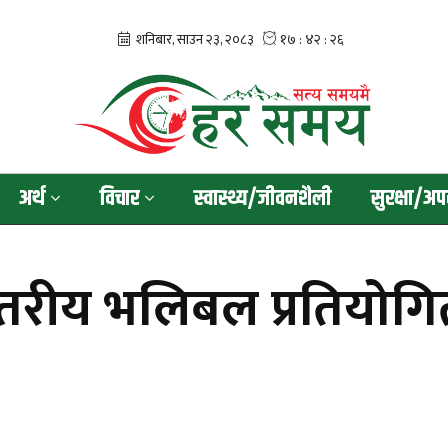
अर्थ
विचार
स्वास्थ्य/जीवनशैली
सुरक्षा/अप
रीय भलिबल प्रतियोगि