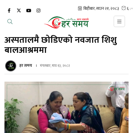
अस्पतालमै छोडिएको नवजात शिशु
बालआश्रममा
हर समय
मंगलबार, माघ १३, २०८२