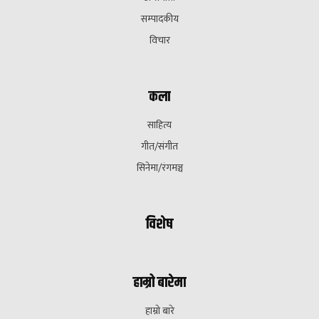
सम्पादकीय
विचार
कला
साहित्य
गीत/संगीत
सिनेमा/रंगमञ्च
विशेष
हाम्रो बारेमा
हाम्रो बारे