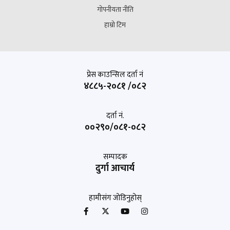
गोपनीयता नीति
हाम्रो टिम
प्रेस काउन्सिल दर्ता नं
४८८५-२०८१ /०८२
दर्ता नं.
००२९०/०८१-०८२
सम्पादक
दुर्गा आचार्य
हामीसंग जोडिनुहोस्