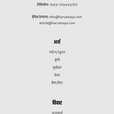
टेलिफोन:
९७६४-३९७७४३/४४
ईमेल ठेगाना:
info@harsamaya.com
article@harsamaya.com
अर्थ
पर्यटन/उड्डयन
कृषि
पूर्वाधार
सेयर
बैक/वित्त
विचार
अन्तवार्ता