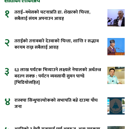
साताको लोकप्रिय
१
तराई–मधेसको घटनाप्रति डा. शेखरको चिन्ता,
सबैलाई संयम अपनाउन आग्रह
२
तराईको तनावबारे देउवाको चिन्ता, शान्ति र सद्भाव
कायम राख्न सबैलाई आग्रह
३
६३ लाख पर्यटक भित्र्याउने लक्ष्यले नेपालको अर्थतन्त्र
बदल्न सक्छ : पर्यटन व्यवसायी सुमन पाण्डे
[भिडियोसहित]
४
रास्वपा सिन्धुपाल्चोकको सभापति बन्ने दाउमा पाँच
जना