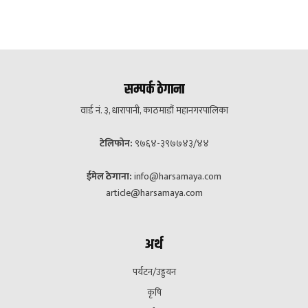
सम्पर्क ठेगाना
वार्ड नं. ३, धारापानी, काठमाडौं महानगरपालिका
टेलिफोन:
९७६४-३९७७४३/४४
ईमेल ठेगाना:
info@harsamaya.com
article@harsamaya.com
अर्थ
पर्यटन/उड्डयन
कृषि