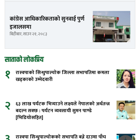
कांग्रेस आधिकारिकताको सुनवाई पुर्ण
इजालसमा
बिहीबार, साउन २१, २०८३
साताको लोकप्रिय
१
रास्वपाको सिन्धुपाल्चोक जिल्ला सभापतिमा कमला
खड्काको उम्मेदवारी
२
६३ लाख पर्यटक भित्र्याउने लक्ष्यले नेपालको अर्थतन्त्र
बदल्न सक्छ : पर्यटन व्यवसायी सुमन पाण्डे
[भिडियोसहित]
३
रास्वपा सिन्धुपाल्चोकको सभापति बन्ने दाउमा पाँच