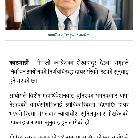
न्यायाधीश सुनिलकुमार पोखरेल ।
काठमाडौं -
नेपाली कांग्रेसका शेरबहादुर देउवा समूहले
निर्वाचन आयोगको निर्णयविरूद्ध दायर गरेको रिटको सुनुवाइ
हुने भएको छ।
आयोगले विशेष महाधिवेशनबाट चुनिएका गगनकुमार थापा
नेतृत्वको कार्यसमितिलाई आधिकारिकता दिएपछि दायर
भएको रिटमा मंगलबार न्यायाधीश सुनिलकुमार पोखरेलको
एकल इजलासमा सुनुवाइ हुन लागेको हो।
यो रिट उक्त इजलासको ‘ङ’ नम्बरमा राखिएको छ। आयोगले