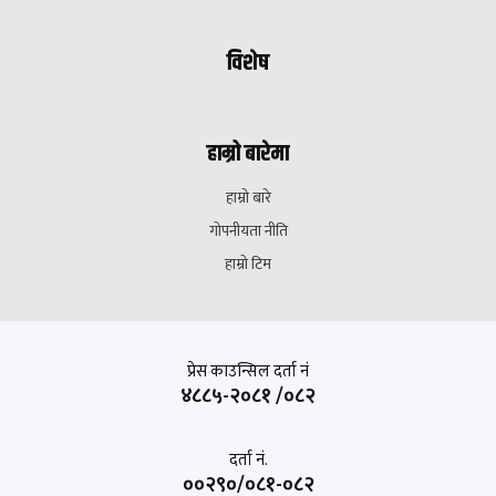
विशेष
हाम्रो बारेमा
हाम्रो बारे
गोपनीयता नीति
हाम्रो टिम
प्रेस काउन्सिल दर्ता नं
४८८५-२०८१ /०८२
दर्ता नं.
००२९०/०८१-०८२