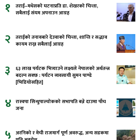
१
तराई–मधेसको घटनाप्रति डा. शेखरको चिन्ता,
सबैलाई संयम अपनाउन आग्रह
२
तराईको तनावबारे देउवाको चिन्ता, शान्ति र सद्भाव
कायम राख्न सबैलाई आग्रह
३
६३ लाख पर्यटक भित्र्याउने लक्ष्यले नेपालको अर्थतन्त्र
बदल्न सक्छ : पर्यटन व्यवसायी सुमन पाण्डे
[भिडियोसहित]
४
रास्वपा सिन्धुपाल्चोकको सभापति बन्ने दाउमा पाँच
जना
५
अरनिको र मेची राजमार्ग पूर्ण अवरुद्ध, अन्य सडकमा
पनि अवरोध