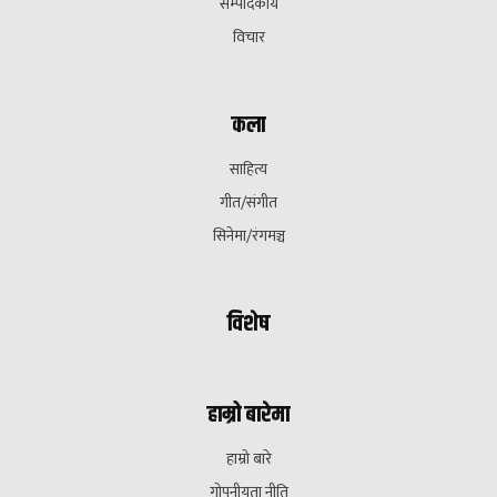
सम्पादकीय
विचार
कला
साहित्य
गीत/संगीत
सिनेमा/रंगमञ्च
विशेष
हाम्रो बारेमा
हाम्रो बारे
गोपनीयता नीति