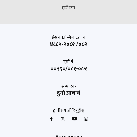
हाम्रो टिम
प्रेस काउन्सिल दर्ता नं
४८८५-२०८१ /०८२
दर्ता नं.
००२९०/०८१-०८२
सम्पादक
दुर्गा आचार्य
हामीसंग जोडिनुहोस्