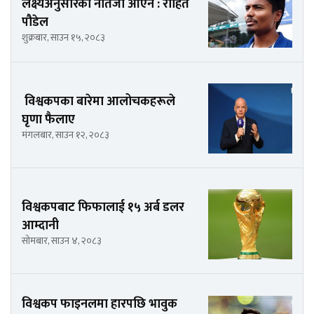
लक्ष्यअनुसारको नतिजा आएन : रोहित
पौडेल
शुक्रबार, साउन १५, २०८३
विश्वकपका बारेमा आलोचकहरूले
घृणा फैलाए
मंगलबार, साउन १२, २०८३
विश्वकपबाट फिफालाई १५ अर्ब डलर
आम्दानी
सोमबार, साउन ४, २०८३
विश्वकप फाइनलमा हारपछि भावुक