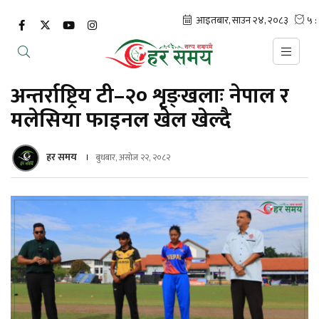
अन्तर्राष्ट्रिय टी–२० शृङ्खलाः नेपाल र
मलेसिया फाइनल खेल खेल्दै
हर समय
बुधबार, असोज २२, २०८२