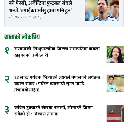
बने मेस्सी, अर्जेन्टिना फुटबल संघले
भन्यो,‘तपाईंका आँसु हाम्रा पनि हुन’
सोमबार, साउन ४, २०८३
साताको लोकप्रिय
१
रास्वपाको सिन्धुपाल्चोक जिल्ला सभापतिमा कमला
खड्काको उम्मेदवारी
२
६३ लाख पर्यटक भित्र्याउने लक्ष्यले नेपालको अर्थतन्त्र
बदल्न सक्छ : पर्यटन व्यवसायी सुमन पाण्डे
[भिडियोसहित]
३
कांग्रेस टुक्र्याउने खेलमा नलागौं, जोगाउने जिम्मा
सबैको हो : विकास तामाङ