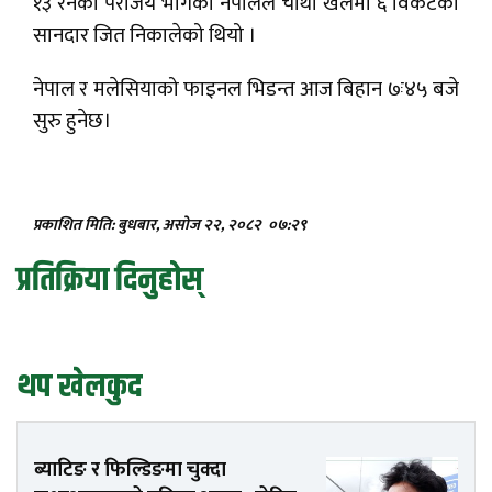
१३ रनको पराजय भोगेको नेपालले चौथो खेलमा ६ विकेटको
सानदार जित निकालेको थियो ।
नेपाल र मलेसियाको फाइनल भिडन्त आज बिहान ७ः४५ बजे
सुरु हुनेछ।
प्रकाशित मिति: बुधबार, असोज २२, २०८२
०७:२९
प्रतिक्रिया दिनुहोस्
थप खेलकुद
ब्याटिङ र फिल्डिङमा चुक्दा