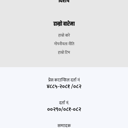
विशेष
हाम्रो बारेमा
हाम्रो बारे
गोपनीयता नीति
हाम्रो टिम
प्रेस काउन्सिल दर्ता नं
४८८५-२०८१ /०८२
दर्ता नं.
००२९०/०८१-०८२
सम्पादक