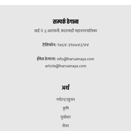
सम्पर्क ठेगाना
वार्ड नं. ३, धारापानी, काठमाडौं महानगरपालिका
टेलिफोन:
९७६४-३९७७४३/४४
ईमेल ठेगाना:
info@harsamaya.com
article@harsamaya.com
अर्थ
पर्यटन/उड्डयन
कृषि
पूर्वाधार
सेयर