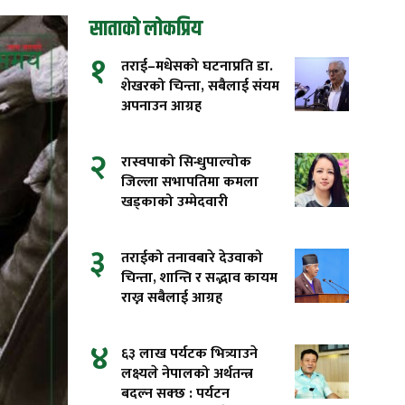
साताको लोकप्रिय
१
तराई–मधेसको घटनाप्रति डा.
शेखरको चिन्ता, सबैलाई संयम
अपनाउन आग्रह
२
रास्वपाको सिन्धुपाल्चोक
जिल्ला सभापतिमा कमला
खड्काको उम्मेदवारी
३
तराईको तनावबारे देउवाको
चिन्ता, शान्ति र सद्भाव कायम
राख्न सबैलाई आग्रह
४
६३ लाख पर्यटक भित्र्याउने
लक्ष्यले नेपालको अर्थतन्त्र
बदल्न सक्छ : पर्यटन