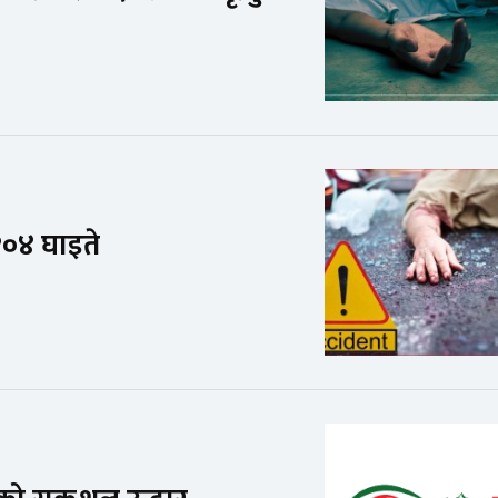
१०४ घाइते