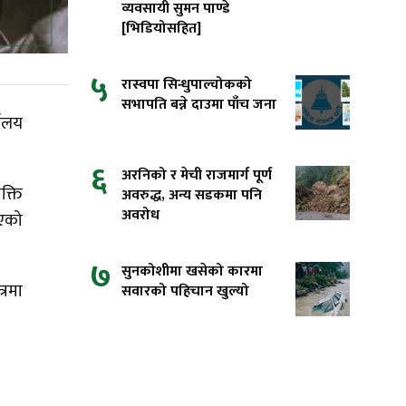
व्यवसायी सुमन पाण्डे
[भिडियोसहित]
५
रास्वपा सिन्धुपाल्चोकको
सभापति बन्ने दाउमा पाँच जना
यालय
६
अरनिको र मेची राजमार्ग पूर्ण
क्ति
अवरुद्ध, अन्य सडकमा पनि
अवरोध
िएको
७
सुनकोशीमा खसेको कारमा
्रमा
सवारको पहिचान खुल्यो