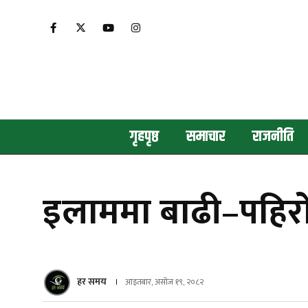
गृहपृष्ठ
समाचार
राजनीति
इलाममा बाढी–पहिरोमा म
हर समय
आइतबार, असोज १९, २०८२