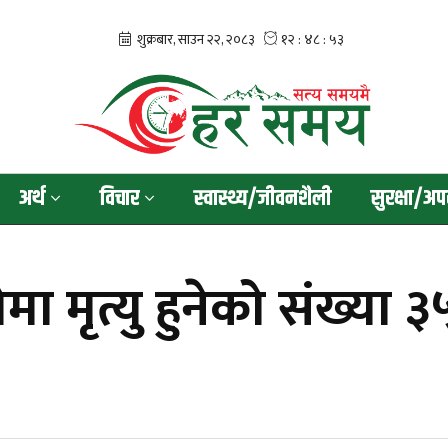
अर्थ
विचार
स्वास्थ्य/जीवनशैली
सुरक्षा/अप
ृत्यु हुनेको संख्या ३५ पु