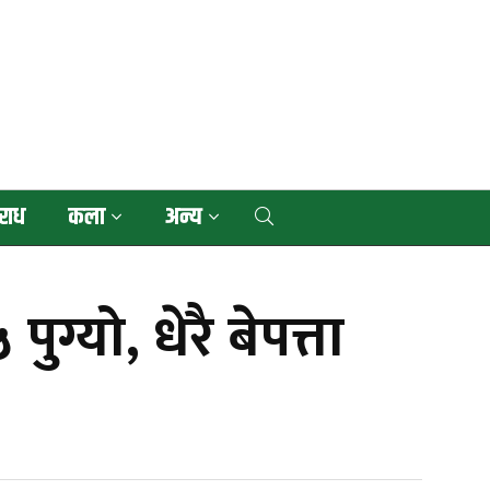
राध
कला
अन्य
ग्यो, धेरै बेपत्ता