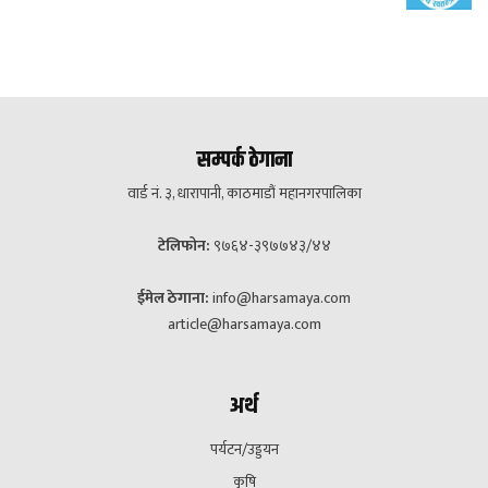
सम्पर्क ठेगाना
वार्ड नं. ३, धारापानी, काठमाडौं महानगरपालिका
टेलिफोन:
९७६४-३९७७४३/४४
ईमेल ठेगाना:
info@harsamaya.com
article@harsamaya.com
अर्थ
पर्यटन/उड्डयन
कृषि