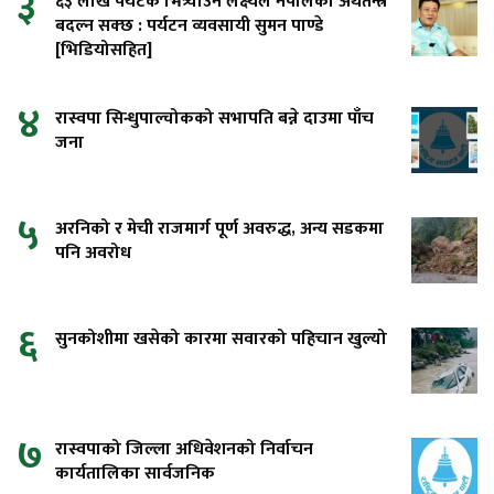
३
६३ लाख पर्यटक भित्र्याउने लक्ष्यले नेपालको अर्थतन्त्र
बदल्न सक्छ : पर्यटन व्यवसायी सुमन पाण्डे
[भिडियोसहित]
४
रास्वपा सिन्धुपाल्चोकको सभापति बन्ने दाउमा पाँच
जना
५
अरनिको र मेची राजमार्ग पूर्ण अवरुद्ध, अन्य सडकमा
पनि अवरोध
६
सुनकोशीमा खसेको कारमा सवारको पहिचान खुल्यो
७
रास्वपाको जिल्ला अधिवेशनको निर्वाचन
कार्यतालिका सार्वजनिक