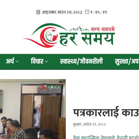
अर्थ
विचार
स्वास्थ्य/जीवनशैली
सुरक्षा/अप
पत्रकारलाई का
बुधबार, असोज २९, २०८२
प्रेस काउन्सिल नेपालले जेनजी प्र