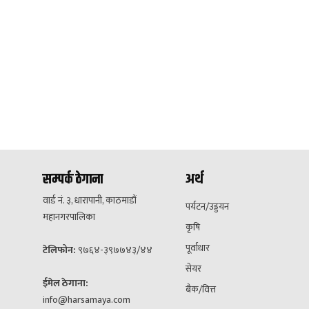
सम्पर्क ठेगाना
अर्थ
वार्ड नं. ३, धारापानी, काठमाडौं
पर्यटन/उड्डयन
महानगरपालिका
कृषि
पूर्वाधार
टेलिफोन:
९७६४-३९७७४३/४४
सेयर
ईमेल ठेगाना:
बैक/वित्त
info@harsamaya.com