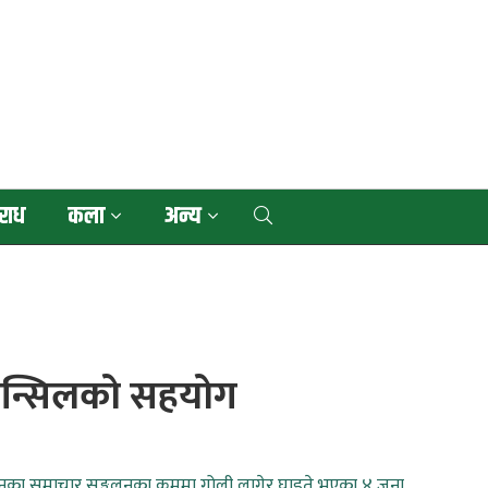
राध
कला
अन्य
उन्सिलको सहयोग
दर्शनका समाचार सङ्कलनका क्रममा गोली लागेर घाइते भएका ४ जना