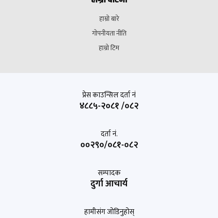
हाम्रो बारे
गोपनीयता नीति
हाम्रो टिम
प्रेस काउन्सिल दर्ता नं
४८८५-२०८१ /०८२
दर्ता नं.
००२९०/०८१-०८२
सम्पादक
दुर्गा आचार्य
हामीसंग जोडिनुहोस्