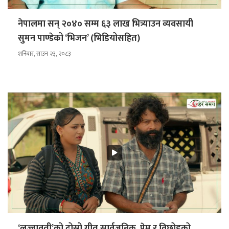
नेपालमा सन् २०४० सम्म ६३ लाख भित्र्याउन व्यवसायी
सुमन पाण्डेको ‘भिजन’ (भिडियोसहित)
शनिबार, साउन २३, २०८३
‘लज्जावती’को दोस्रो गीत सार्वजनिक, प्रेम र विछोडको