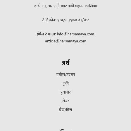
वार्ड नं. ३, धारापानी, काठमाडौं महानगरपालिका
टेलिफोन:
९७६४-३९७७४३/४४
ईमेल ठेगाना:
info@harsamaya.com
article@harsamaya.com
अर्थ
पर्यटन/उड्डयन
कृषि
पूर्वाधार
सेयर
बैक/वित्त