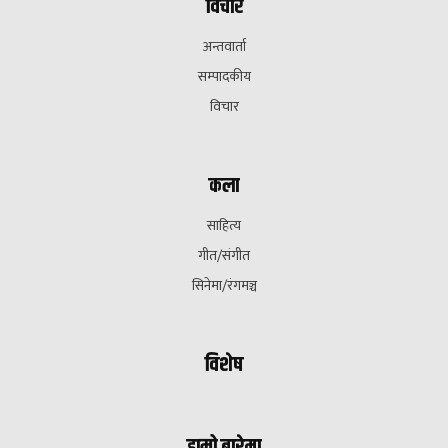
विचार
अन्तवार्ता
सम्पादकीय
विचार
कला
साहित्य
गीत/संगीत
सिनेमा/रंगमञ्च
विशेष
हाम्रो बारेमा