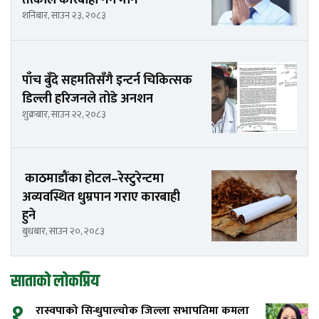
तत्काल कारबाही गर्न माग
शनिबार, साउन २३, २०८३
पाँच बुँदे सहमतिसँगै इन्टर्न चिकित्सक
डिल्ली हरिजनले तोडे अनशन
शुक्रबार, साउन २२, २०८३
काठमाडौंका होटल–रेस्टुरेन्टमा
अव्यवस्थित धुम्रपान गराए कारबाही
हुने
बुधबार, साउन २०, २०८३
साताको लोकप्रिय
१
रास्वपाको सिन्धुपाल्चोक जिल्ला सभापतिमा कमला