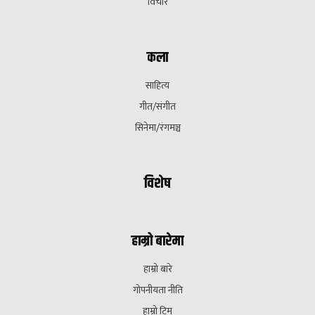
विचार
कला
साहित्य
गीत/संगीत
सिनेमा/रंगमञ्च
विशेष
हाम्रो बारेमा
हाम्रो बारे
गोपनीयता नीति
हाम्रो टिम