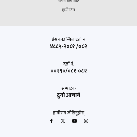
गोपनीयता नीति
हाम्रो टिम
प्रेस काउन्सिल दर्ता नं
४८८५-२०८१ /०८२
दर्ता नं.
००२९०/०८१-०८२
सम्पादक
दुर्गा आचार्य
हामीसंग जोडिनुहोस्