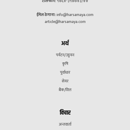
टेलिफोन:
९७६४-३९७७४३/४४
ईमेल ठेगाना:
info@harsamaya.com
article@harsamaya.com
अर्थ
पर्यटन/उड्डयन
कृषि
पूर्वाधार
सेयर
बैक/वित्त
विचार
अन्तवार्ता