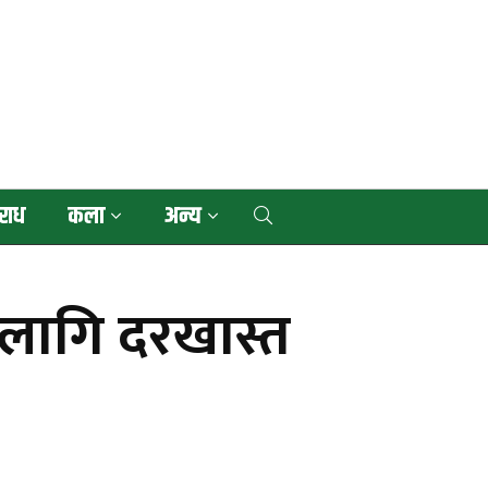
राध
कला
अन्य
ा लागि दरखास्त