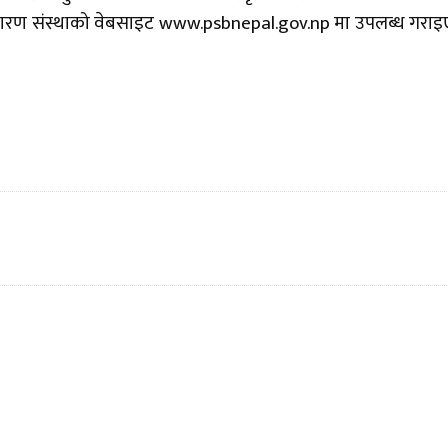
सारण संस्थाको वेबसाइट www.psbnepal.gov.np मा उपलब्ध गरा