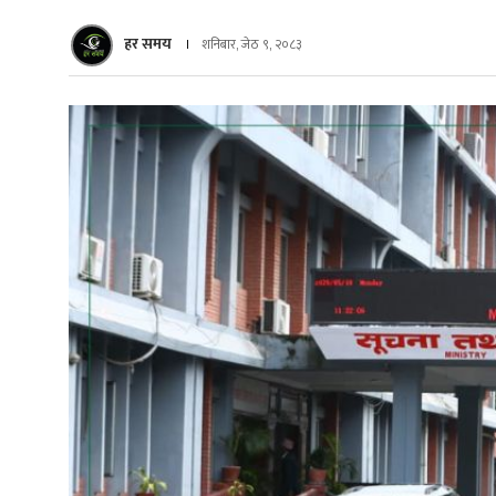
हर समय
शनिबार, जेठ ९, २०८३