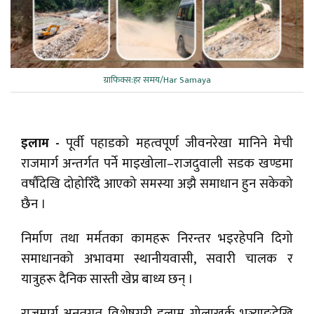
ग्राफिक्स:हर समय/Har Samaya
इलाम -
पूर्वी पहाडको महत्वपूर्ण जीवनरेखा मानिने मेची
राजमार्ग अन्तर्गत पर्ने माइखोला–राजदुवाली सडक खण्डमा
वर्षौंदेखि दोहोरिँदै आएको समस्या अझै समाधान हुन सकेको
छैन ।
निर्माण तथा मर्मतका कामहरू निरन्तर भइरहेपनि दिगो
समाधानको अभावमा स्थानीयवासी, सवारी चालक र
यात्रुहरू दैनिक सास्ती खेप्न बाध्य छन् ।
राजमार्ग अन्र्तगत विशेषगरी इलाम गोलाखर्क भञ्ज्याङदेखि