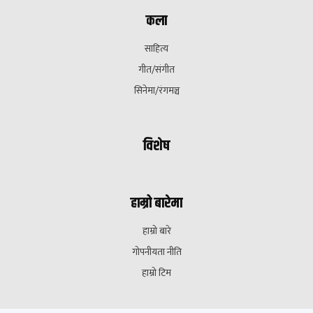
कला
साहित्य
गीत/संगीत
सिनेमा/रंगमञ्च
विशेष
हाम्रो बारेमा
हाम्रो बारे
गोपनीयता नीति
हाम्रो टिम