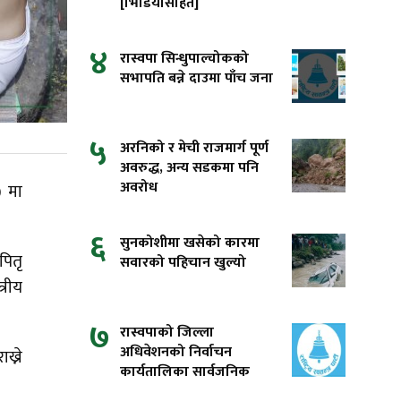
[भिडियोसहित]
४
रास्वपा सिन्धुपाल्चोकको
सभापति बन्ने दाउमा पाँच जना
५
अरनिको र मेची राजमार्ग पूर्ण
अवरुद्ध, अन्य सडकमा पनि
अवरोध
) मा
६
सुनकोशीमा खसेको कारमा
पितृ
सवारको पहिचान खुल्यो
्रीय
७
रास्वपाको जिल्ला
अधिवेशनको निर्वाचन
ख्ने
कार्यतालिका सार्वजनिक