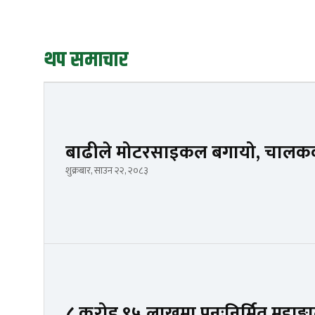
थप समाचार
बाढीले मोटरसाइकल बगायो, चालकक
शुक्रबार, साउन २२, २०८३
८ करोड ९५ लाखमा पुनःनिर्मित महाङ्क