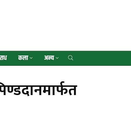
राध
कला
अन्य
-पिण्डदानमार्फत