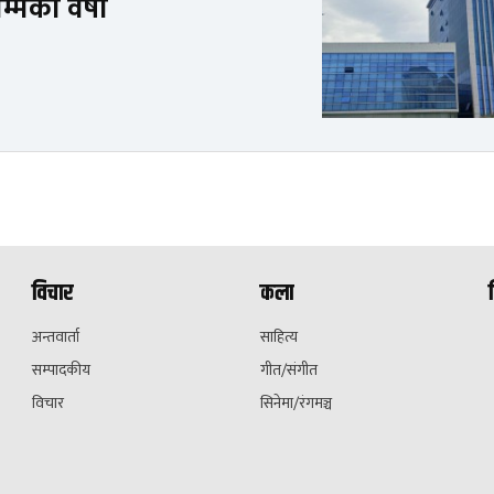
्मको वर्षा
विचार
कला
अन्तवार्ता
साहित्य
सम्पादकीय
गीत/संगीत
विचार
सिनेमा/रंगमञ्च